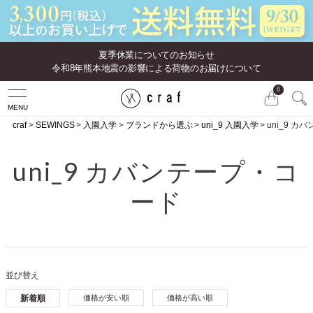
夏季休業についてのお知らせ
令和8年熊本地震の影響による荷物のお届けについて
0
MENU
craf
SEWINGS
入園入学
ブランドから選ぶ
uni_9 入園入学
uni_9 
uni_9 カバンテープ・コ
ード
並び替え
新着順
価格が安い順
価格が高い順