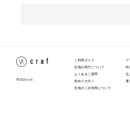
ご利用ガイド
プ
生地の用尺について
特
よくあるご質問
法
©️2020 craf.
初めての方へ
運
生地の二次利用について