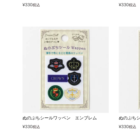
¥
330
¥
330
税込
税込
ぬのぷちシールワッペン エンブレム
ぬのぷち
¥
330
¥
330
税込
税込