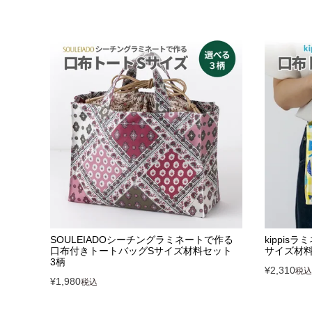
SOULEIADOシーチングラミネートで作る
kippi
口布付きトートバッグSサイズ材料セット
サイズ材
3柄
¥
2,310
税込
¥
1,980
税込