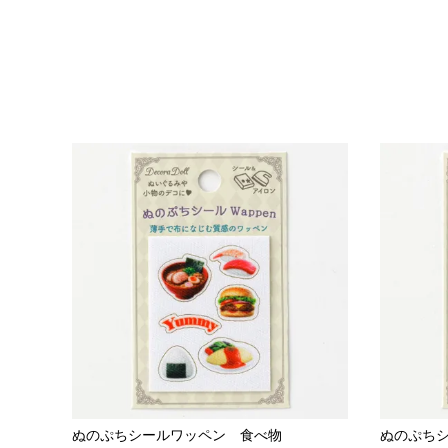
ぬのぷちシールワッペン 食べ物
ぬのぷち