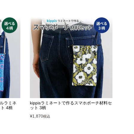
ールラミネ
kippisラミネートで作るスマホポーチ材料セ
ト 4柄
ット 3柄
¥
1,870
税込