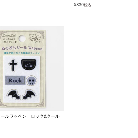
¥
330
税込
シールワッペン ロック&クール