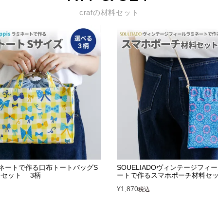
crafの材料セット
sラミネートで作る口布トートバッグS
SOUELIADOヴィンテージフィ
料セット 3柄
ートで作るスマホポーチ材料セッ
¥
1,870
税込