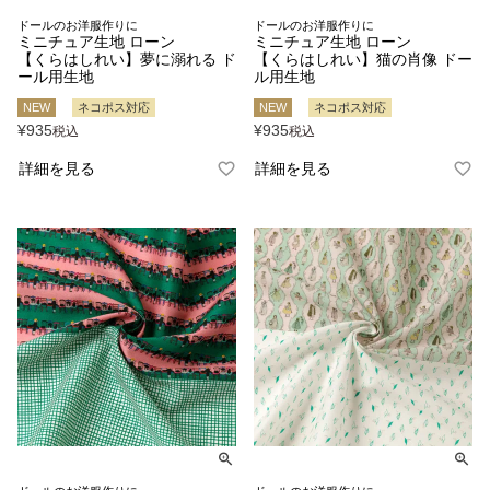
ドールのお洋服作りに
ドールのお洋服作りに
ミニチュア生地 ローン
ミニチュア生地 ローン
【くらはしれい】夢に溺れる ド
【くらはしれい】猫の肖像 ドー
ール用生地
ル用生地
NEW
ネコポス対応
NEW
ネコポス対応
¥
935
¥
935
税込
税込
詳細を見る
詳細を見る