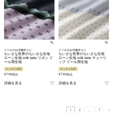
ドールのお洋服作りに
ドールのお洋服作りに
ちいさな世界のちいさな生地
ちいさな世界のちいさな生地
ローン生地 milk latte リボン ド
ローン生地 milk latte チューリ
ール用生地
ップ ドール用生地
ネコポス対応
ネコポス対応
¥
748
¥
748
税込
税込
詳細を見る
詳細を見る
1
2
…
7