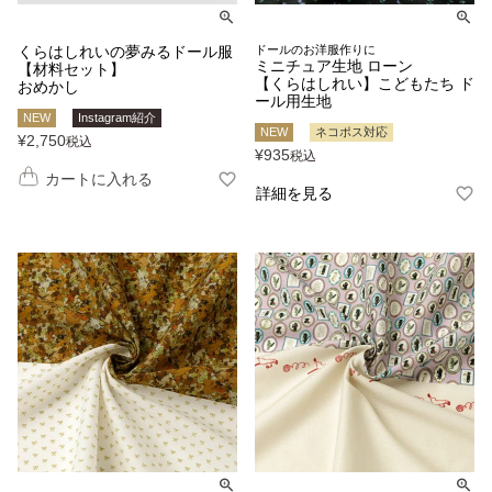
くらはしれいの夢みるドール服
ドールのお洋服作りに
ミニチュア生地 ローン
【材料セット】
【くらはしれい】こどもたち ド
おめかし
ール用生地
NEW
Instagram紹介
NEW
ネコポス対応
¥
2,750
税込
¥
935
税込
カートに入れる
詳細を見る