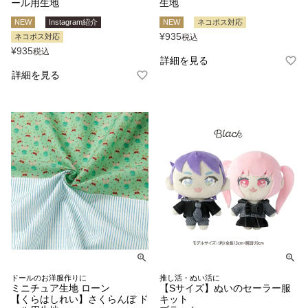
ール用生地
生地
NEW
Instagram紹介
NEW
ネコポス対応
¥
935
ネコポス対応
税込
¥
935
税込
詳細を見る
詳細を見る
ドールのお洋服作りに
推し活・ぬい活に
ミニチュア生地 ローン
【Sサイズ】ぬいのセーラー服
【くらはしれい】さくらんぼ ド
キット