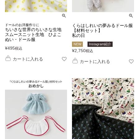
ドールのお洋服作りに
くらはしれいの夢みるドール服
ちいさな世界のちいさな生地
【材料セット】
スムースニット生地 ひよこ
私の日
ぬい・ドール服
NEW
Instagram紹介
¥
495
税込
¥
2,750
税込
カートに入れる
カートに入れる