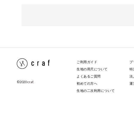
ご利用ガイド
プ
生地の用尺について
特
よくあるご質問
法
©️2020 craf.
初めての方へ
運
生地の二次利用について