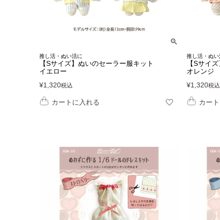
推し活・ぬい活に
推し活・ぬい
【Sサイズ】ぬいのセーラー服キット
【Sサイ
イエロー
オレンジ
¥
1,320
¥
1,320
税込
税込
カートに入れる
カート