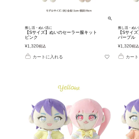
推し活・ぬい活に
推し活・ぬい
【Sサイズ】ぬいのセーラー服キット
【Sサイ
ピンク
パープル
¥
1,320
¥
1,320
税込
税込
カートに入れる
カート