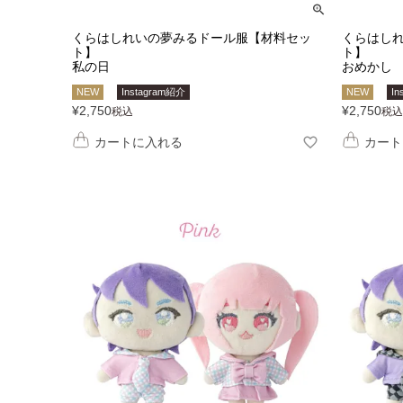
くらはしれいの夢みるドール服【材料セッ
くらはし
ト】
ト】
私の日
おめかし
NEW
Instagram紹介
NEW
In
¥
2,750
¥
2,750
税込
税込
カートに入れる
カート