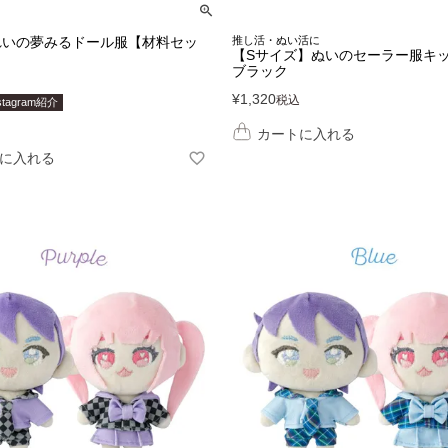
れいの夢みるドール服【材料セッ
推し活・ぬい活に
【Sサイズ】ぬいのセーラー服キ
ブラック
¥
1,320
税込
stagram紹介
カートに入れる
に入れる