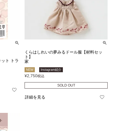
くらはしれいの夢みるドール服【材料セッ
ト】
キット トラ
家
NEW
Instagram紹介
¥
2,750
税込
SOLD OUT
詳細を見る