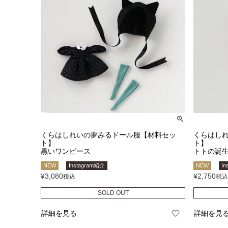
くらはしれいの夢みるドール服【材料セッ
くらはし
ト】
ト】
黒いワンピース
トトの誕
NEW
Instagram紹介
NEW
In
¥
3,080
¥
2,750
税込
税込
SOLD OUT
詳細を見る
詳細を見