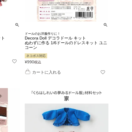
ドールのお洋服作りに！
ット
Decora Doll デコラドール キット
ぬわずに作る 1/6ドールのドレスキット ユニ
コーン
ネコポス対応
¥
990
税込
カートに入れる