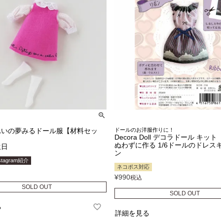
れいの夢みるドール服【材料セッ
ドールのお洋服作りに！
Decora Doll デコラドール キット
ぬわずに作る 1/6ドールのドレス
生日
ン
stagram紹介
ネコポス対応
¥
990
税込
SOLD OUT
SOLD OUT
る
詳細を見る