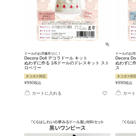
ドールのお洋服作りに！
ドールのお洋
Decora Doll デコラドール キット
Decora 
ぬわずに作る 1/6ドールのドレスキット スト
ぬわずに作
ロベリー
ス
ネコポス対応
ネコポス対
¥
990
¥
990
税込
税込
カートに入れる
カート