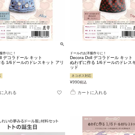
服作りに！
ドールのお洋服作りに！
Doll デコラドール キット
Decora Doll デコラドール キット
る 1/6ドールのドレスキット アリ
ぬわずに作る 1/6ドールのドレス
ッド
応
ネコポス対応
¥
990
税込
に入れる
カートに入れる