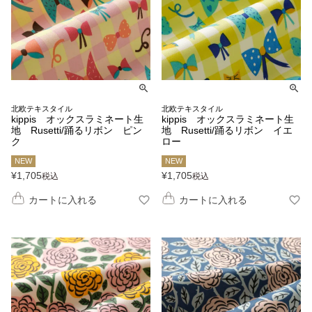
北欧テキスタイル
北欧テキスタイル
kippis オックスラミネート生
kippis オックスラミネート生
地 Rusetti/踊るリボン ピン
地 Rusetti/踊るリボン イエ
ク
ロー
NEW
NEW
¥
1,705
¥
1,705
税込
税込
カートに入れる
カートに入れる