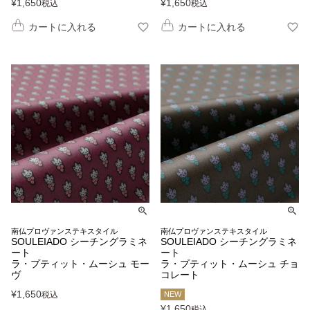
¥
1,650
¥
1,650
税込
税込
カートに入れる
カートに入れる
南仏プロヴァンステキスタイル
南仏プロヴァンステキスタイル
SOULEIADO シーチングラミネ
SOULEIADO シーチングラミネ
ート
ート
ラ・プティット・ムーシュ モー
ラ・プティット・ムーシュ チョ
ヴ
コレート
¥
1,650
税込
NEW
¥
1,650
税込