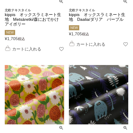
北欧テキスタイル
北欧テキスタイル
kippis オックスラミネート生
kippis オックスラミネート生
地 Metsäretki/森におでかけ
地 Daalia/ダリア パープル
アイボリー
NEW
NEW
¥
1,705
税込
¥
1,705
税込
カートに入れる
カートに入れる