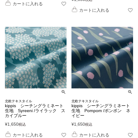
カートに入れる
カートに入れる
北欧テキスタイル
北欧テキスタイル
kippis シーチングラミネート
kippis シーチングラミネート
生地 Syreeni /ライラック ス
生地 Pompom /ポンポン ネ
カイブルー
イビー
¥
1,650
¥
1,650
税込
税込
カートに入れる
カートに入れる