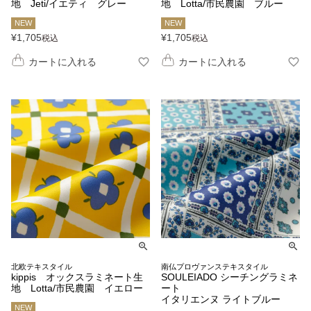
地 Jeti/イエティ グレー
地 Lotta/市民農園 ブルー
NEW
NEW
¥
1,705
¥
1,705
税込
税込
カートに入れる
カートに入れる
北欧テキスタイル
南仏プロヴァンステキスタイル
kippis オックスラミネート生
SOULEIADO シーチングラミネ
地 Lotta/市民農園 イエロー
ート
イタリエンヌ ライトブルー
NEW