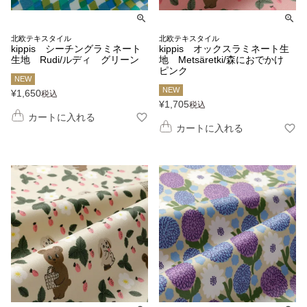
北欧テキスタイル
北欧テキスタイル
kippis シーチングラミネート
kippis オックスラミネート生
生地 Rudi/ルディ グリーン
地 Metsäretki/森におでかけ
ピンク
NEW
NEW
¥
1,650
税込
¥
1,705
税込
カートに入れる
カートに入れる