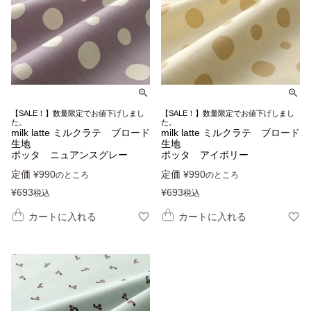
【SALE！】数量限定でお値下げしまし
【SALE！】数量限定でお値下げしまし
た。
た。
milk latte ミルクラテ ブロード
milk latte ミルクラテ ブロード
生地
生地
ポッタ ニュアンスグレー
ポッタ アイボリー
定価
¥
990
定価
¥
990
のところ
のところ
¥
693
¥
693
税込
税込
カートに入れる
カートに入れる