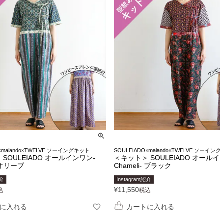
O×maiando×TWELVE ソーイングキット
SOULEIADO×maiando×TWELVE ソーイ
SOULEIADO オールインワン-
＜キット＞ SOULEIADO オール
- オリーブ
Chameli- ブラック
紹介
Instagram紹介
¥
11,550
込
税込
に入れる
カートに入れる