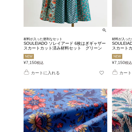
材料が入った便利なセット
材料が入った
SOULEIADO ソレイアード 6枚はぎギャザー
SOULEI
スカートカット済み材料セット グリーン
スカート
NEW
NEW
¥
7,150
¥
7,150
税込
税込
カートに入れる
カート