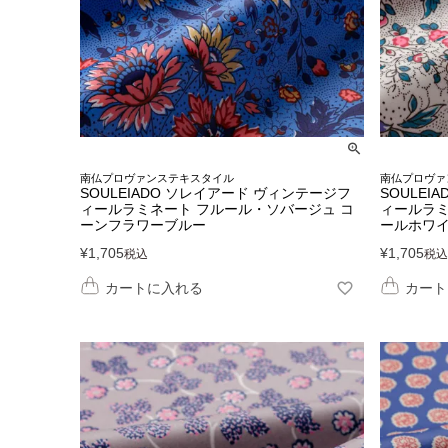
南仏プロヴァンステキスタイル
南仏プロヴァ
SOULEIADO ソレイアード ヴィンテージフ
SOULEI
ィールラミネート フルール・ソバージュ コ
ィールラミ
ーンフラワーブルー
ールホワ
¥
1,705
¥
1,705
税込
税込
カートに入れる
カート