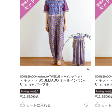
SOULEIADO×maiando×TWELVE ソーイングキット
SOULEIAD
＜キット＞ SOULEIADO オールインワン-
＜キット＞ 
Chameli- パープル
Chameli
Instagram紹介
Instagram
¥
11,550
¥
11,550
税込
税
カートに入れる
カート