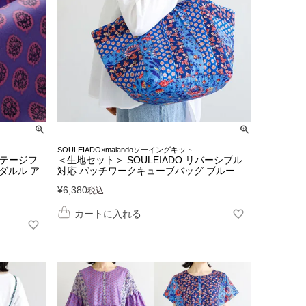
SOULEIADO×maiandoソーイングキット
ンテージフ
＜生地セット＞ SOULEIADO リバーシブル
ダルル ア
対応 パッチワークキューブバッグ ブルー
¥
6,380
税込
カートに入れる