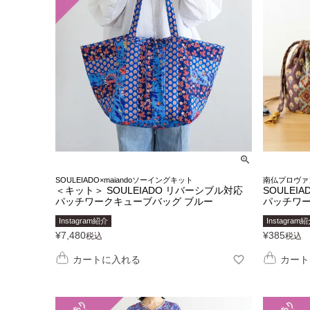
SOULEIADO×maiandoソーイングキット
南仏プロヴァ
＜キット＞ SOULEIADO リバーシブル対応
SOULEI
パッチワークキューブバッグ ブルー
パッチワ
Instagram紹介
Instagram
¥
7,480
¥
385
税込
税込
カートに入れる
カート