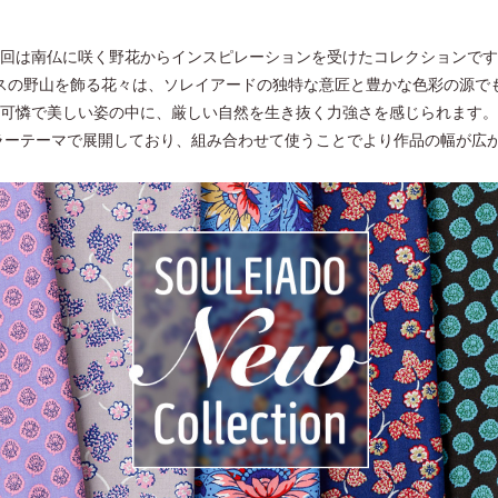
回は南仏に咲く野花からインスピレーションを受けたコレクションです
スの野山を飾る花々は、ソレイアードの独特な意匠と豊かな色彩の源で
可憐で美しい姿の中に、厳しい自然を生き抜く力強さを感じられます。
ラーテーマで展開しており、組み合わせて使うことでより作品の幅が広