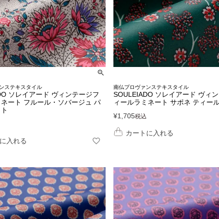
ンステキスタイル
南仏プロヴァンステキスタイル
ADO ソレイアード ヴィンテージフ
SOULEIADO ソレイアード ヴィ
ネート フルール・ソバージュ パ
ィールラミネート サポネ ティー
イト
¥
1,705
税込
カートに入れる
に入れる