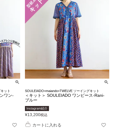
ングキット
SOULEIADO×maiando×TWELVE ソーイングキット
インワン-
＜キット＞ SOULEIADO ワンピース-Rani-
ブルー
Instagram紹介
¥
13,200
税込
カートに入れる