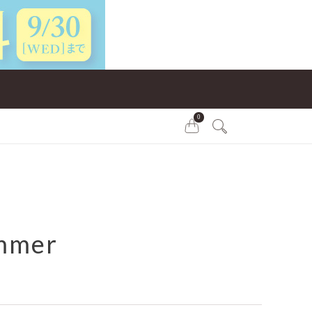
0
mmer