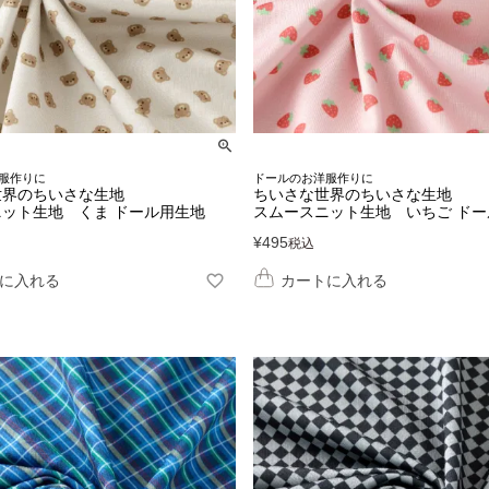
服作りに
ドールのお洋服作りに
世界のちいさな生地
ちいさな世界のちいさな生地
ット生地 くま ドール用生地
スムースニット生地 いちご ドー
¥
495
税込
に入れる
カートに入れる