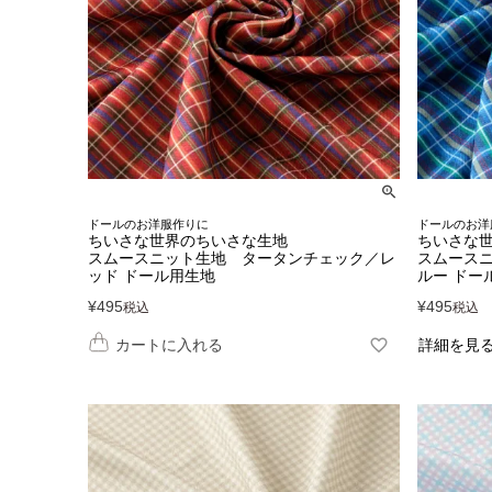
ドールのお洋服作りに
ドールのお洋
ちいさな世界のちいさな生地
ちいさな
スムースニット生地 タータンチェック／レ
スムース
ッド ドール用生地
ルー ドー
¥
495
¥
495
税込
税込
カートに入れる
詳細を見