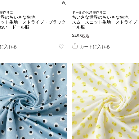
服作りに
ドールのお洋服作りに
世界のちいさな生地
ちいさな世界のちいさな生地
ニット生地 ストライプ・ブラック
スムースニット生地 ストライプ
ぬい・ドール服
ール服
¥
495
税込
に入れる
カートに入れる