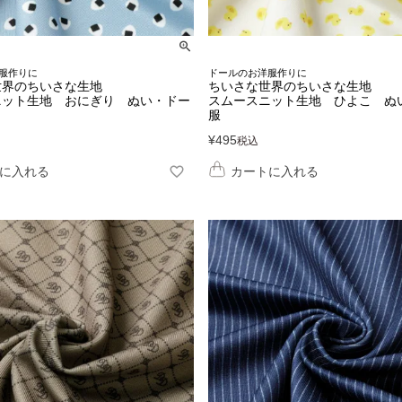
服作りに
ドールのお洋服作りに
世界のちいさな生地
ちいさな世界のちいさな生地
ニット生地 おにぎり ぬい・ドー
スムースニット生地 ひよこ ぬ
服
¥
495
税込
に入れる
カートに入れる