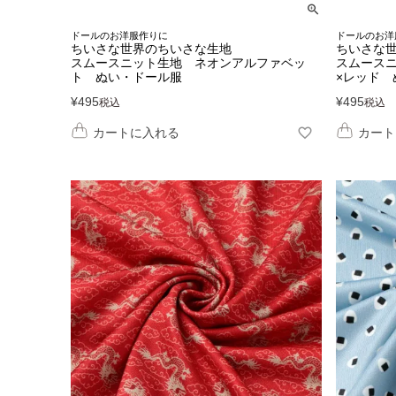
ドールのお洋服作りに
ドールのお洋
ちいさな世界のちいさな生地
ちいさな
スムースニット生地 ネオンアルファベッ
スムース
ト ぬい・ドール服
×レッド 
¥
495
¥
495
税込
税込
カートに入れる
カート