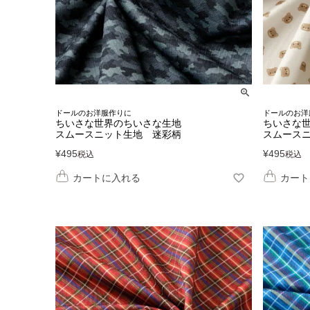
ドールのお洋服作りに
ドールのお洋
ちいさな世界のちいさな生地
ちいさな
スムースニット生地 迷彩柄
スムースニ
¥
495
¥
495
税込
税込
カートに入れる
カート