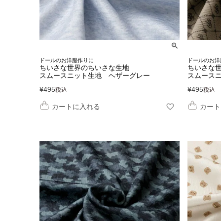
ドールのお洋服作りに
ドールのお洋
ちいさな世界のちいさな生地
ちいさな
スムースニット生地 ヘザーグレー
スムースニ
¥
495
¥
495
税込
税込
カートに入れる
カート