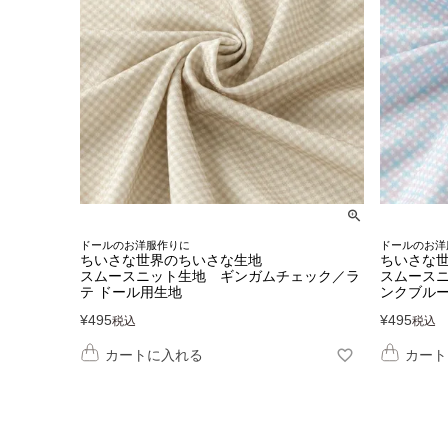
ドールのお洋服作りに
ドールのお洋
ちいさな世界のちいさな生地
ちいさな
スムースニット生地 ギンガムチェック／ラ
スムース
テ ドール用生地
ンクブルー
¥
495
¥
495
税込
税込
カートに入れる
カート