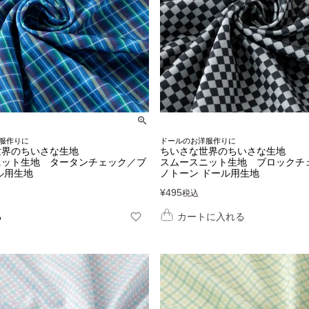
服作りに
ドールのお洋服作りに
世界のちいさな生地
ちいさな世界のちいさな生地
ニット生地 タータンチェック／ブ
スムースニット生地 ブロックチ
ル用生地
ノトーン ドール用生地
¥
495
税込
る
カートに入れる