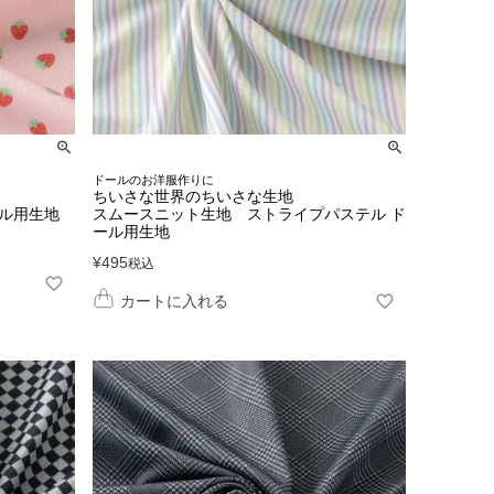
ドールのお洋服作りに
ちいさな世界のちいさな生地
ル用生地
スムースニット生地 ストライプパステル ド
ール用生地
¥
495
税込
カートに入れる