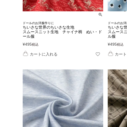
ドールのお洋服作りに
ドールのお洋
ちいさな世界のちいさな生地
ちいさな
スムースニット生地 チャイナ柄 ぬい・ド
スムース
ール服
ル服
¥
495
¥
495
税込
税込
カートに入れる
カート