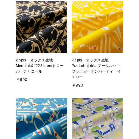
kippis オックス生地
kippis オックス生地
Mennink&#228;inen/トロー
Puutarhajuhla プータルハユ
ル チャコール
フラ／ガーデンパーティ イ
エロー
￥990
￥990