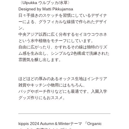
〈Ulpukka ウルブッカ/水草〉
Designed by Matti Pikkujamsa
日々手描きのスケッチを習慣にしているデザイナ
ーによる、グラフィカルな線描で作られたデザイ
ン。
中央アジア以西に広く分布するセイヨウコウホネ
という水中植物をモチーフにしています。
自由に広がったり、かすれるその線は独特のリズ
ム感を生み出し、シンプルな2色構成で洗練された
雰囲気を醸し出します。
ほどほどの厚みのあるオックス生地はインテリア
雑貨やキッチン小物用にはもちろん、
バッグやポーチ作りなどにも最適です。入園入学
グッズ作りにもおススメ。
kippis 2024 Autumn＆Winterテーマ 『Organic