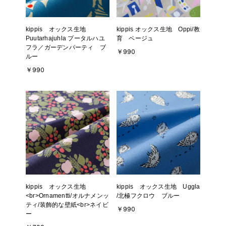
kippis オックス生地
kippis オックス生地 Oppi/教
Puutarhajuhla プータルハユ
育 ベージュ
フラ／ガーデンパーティ ブ
￥990
ルー
￥990
kippis オックス生地
kippis オックス生地 Uggla
<br>Ornamentti/オルナメンッ
/北極フクロウ ブルー
ティ/装飾的な壁紙<br>ネイビ
￥990
ー