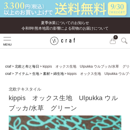
夏季休業についてのお知らせ
令和8年熊本地震の影響による荷物のお届けについて
0
MENU
craf
北欧と布と毎日
kippis オックス生地 Ulpukka ウルブッカ/水草 グ
craf
アイテム
生地
素材
綿生地
kippis オックス生地 Ulpukka ウ
北欧テキスタイル
kippis オックス生地 Ulpukka ウル
ブッカ/水草 グリーン