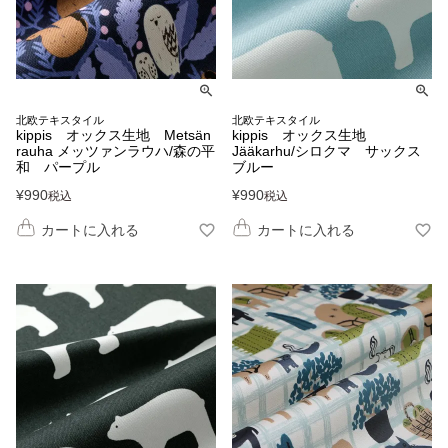
北欧テキスタイル
北欧テキスタイル
kippis オックス生地 Metsän
kippis オックス生地
rauha メッツァンラウハ/森の平
Jääkarhu/シロクマ サックス
和 パープル
ブルー
¥
990
¥
990
税込
税込
カートに入れる
カートに入れる