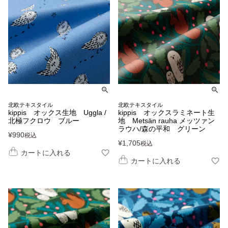
北欧テキスタイル
北欧テキスタイル
kippis オックス生地 Uggla /
kippis オックスラミネート生
北極フクロウ ブルー
地 Metsän rauha メッツァン
ラウハ/森の平和 グリーン
¥
990
税込
¥
1,705
税込
カートに入れる
カートに入れる