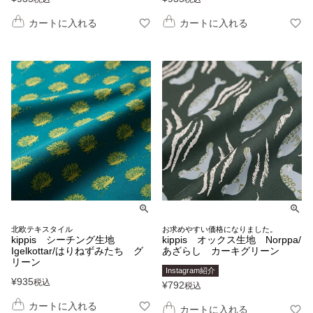
カートに入れる
カートに入れる
北欧テキスタイル
お求めやすい価格になりました。
kippis シーチング生地
kippis オックス生地 Norppa/
Igelkottar/はりねずみたち グ
あざらし カーキグリーン
リーン
Instagram紹介
¥
935
税込
¥
792
税込
カートに入れる
カートに入れる