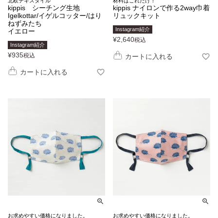
北欧テキスタイル
材料はこれだけ！
kippis シーチング生地
kippis ナイロンで作る2way巾着
Igelkottar/イゲルコッター/はり
リュックキット
ねずみたち
Instagram紹介
イエロー
¥
2,640
税込
Instagram紹介
¥
935
税込
カートに入れる
カートに入れる
お求めやすい価格になりました。
お求めやすい価格になりました。