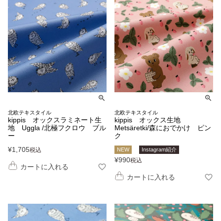
北欧テキスタイル
北欧テキスタイル
kippis オックスラミネート生
kippis オックス生地
地 Uggla /北極フクロウ ブル
Metsäretki/森におでかけ ピン
ー
ク
¥
1,705
税込
NEW
Instagram紹介
¥
990
税込
カートに入れる
カートに入れる