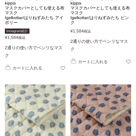
kippis
kippis
マスクカバーとしても使える布
マスクカバーとしても使える布
マスク
マスク
Igelkottar/はりねずみたち アイ
Igelkottar/はりねずみたち ピン
ボリー
ク
¥
1,584
Instagram紹介
税込
¥
1,584
税込
2通りの使い方でベンリなマス
2通りの使い方でベンリなマス
ク
ク
カートに入れる
カートに入れる