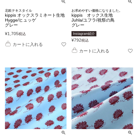
北欧テキスタイル
お求めやすい価格になりました。
kippis オックスラミネート生地
kippis オックス生地
Hygge/ヒュッゲ
Juhla/ユフラ/祝祭の鳥
グレー
グレー
¥
1,705
税込
Instagram紹介
¥
792
税込
カートに入れる
カートに入れる