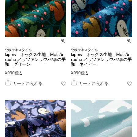
北欧テキスタイル
北欧テキスタイル
kippis オックス生地 Metsän
kippis オックス生地 Metsän
rauha メッツァンラウハ/森の平
rauha メッツァンラウハ/森の平
和 グリーン
和 ネイビー
¥
990
¥
990
税込
税込
カートに入れる
カートに入れる