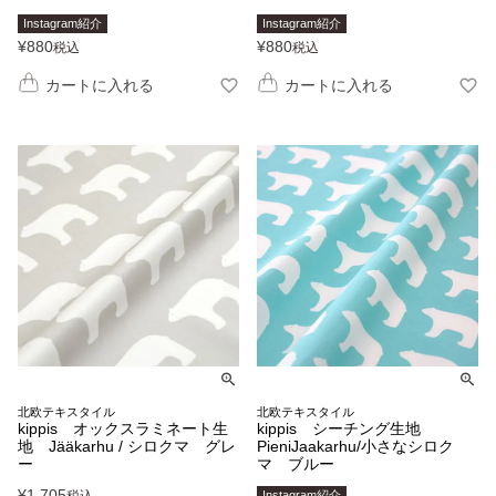
Instagram紹介
Instagram紹介
¥
880
¥
880
税込
税込
カートに入れる
カートに入れる
北欧テキスタイル
北欧テキスタイル
kippis オックスラミネート生
kippis シーチング生地
地 Jääkarhu / シロクマ グレ
PieniJaakarhu/小さなシロク
ー
マ ブルー
¥
1,705
税込
Instagram紹介