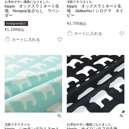
お求めやすい価格になりました。
北欧テキスタイル
kippis オックスラミネート生
kippis オックスラミネート生
地 Norppa/あざらし ラベン
地 Jääkarhu / シロクマ ネイ
ダー
ビー
¥
1,705
Instagram紹介
税込
¥
1,188
税込
カートに入れる
カートに入れる
北欧テキスタイル
お求めやすい価格になりました。
kippis シーチングラミネート
kippis ナイロンタフタ生地