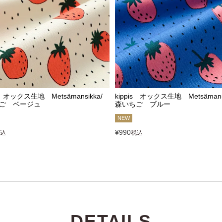
is オックス生地 Metsämansikka/
kippis オックス生地 Metsämansi
ご ベージュ
森いちご ブルー
NEW
¥
990
込
税込
DETAILS