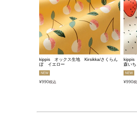
kippis オックス生地 Kirsikka/さくらん
kipp
ぼ イエロー
森いち
NEW
NEW
¥
990
¥
990
税込
税