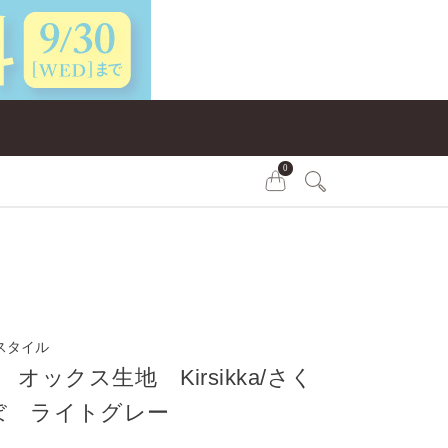
0
スタイル
is オックス生地 Kirsikka/さく
ぼ ライトグレー