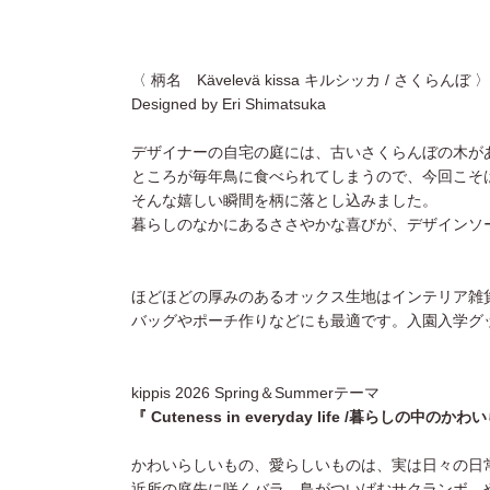
〈 柄名 Kävelevä kissa キルシッカ / さくらんぼ 〉
Designed by Eri Shimatsuka
デザイナーの自宅の庭には、古いさくらんぼの木が
ところが毎年鳥に食べられてしまうので、今回こそ
そんな嬉しい瞬間を柄に落とし込みました。
暮らしのなかにあるささやかな喜びが、デザインソ
ほどほどの厚みのあるオックス生地はインテリア雑
バッグやポーチ作りなどにも最適です。入園入学グ
kippis 2026 Spring＆Summerテーマ
『 Cuteness in everyday life /暮らしの中のか
かわいらしいもの、愛らしいものは、実は日々の日
近所の庭先に咲くバラ、鳥がついばむサクランボ、