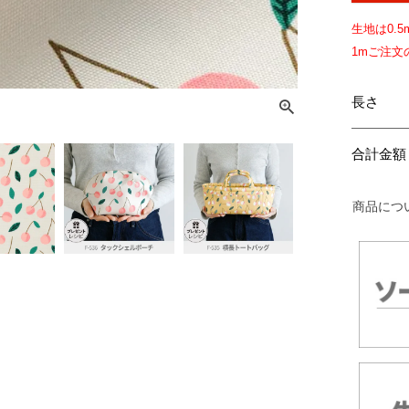
生地は
0.5
1mご注
長さ
合計金額
商品につ