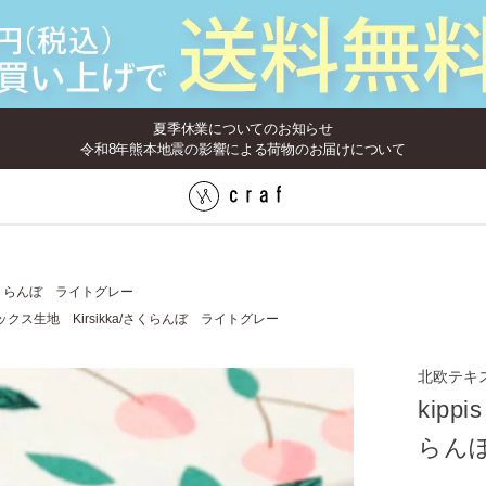
夏季休業についてのお知らせ
令和8年熊本地震の影響による荷物のお届けについて
a/さくらんぼ ライトグレー
 オックス生地 Kirsikka/さくらんぼ ライトグレー
北欧テキ
kipp
らん