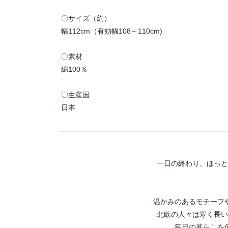
〇サイズ（約）
幅112cm（有効幅108～110cm)
〇素材
綿100％
〇生産国
日本
一日の終わり、ほっと
温かみのあるモチーフ
北欧の人々は寒く長い
毎日の暮らしを