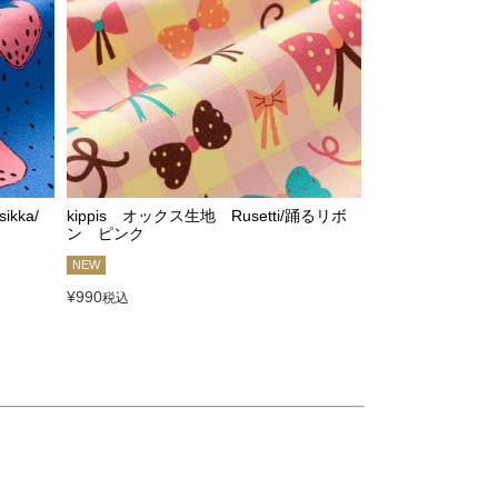
kka/
kippis オックス生地 Rusetti/踊るリボ
ン ピンク
NEW
¥
990
税込