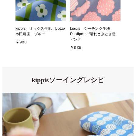
kippis オックス生地 Lotta/
kippis シーチング生地
市民農園 ブルー
Puolipouta/晴れときどき雲
ピンク
￥990
￥935
kippisソーイングレシピ