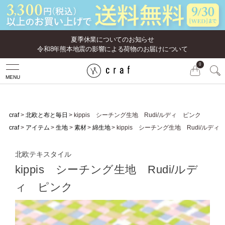
夏季休業についてのお知らせ
令和8年熊本地震の影響による荷物のお届けについて
0
MENU
craf
北欧と布と毎日
kippis シーチング生地 Rudi/ルディ ピンク
craf
アイテム
生地
素材
綿生地
kippis シーチング生地 Rudi/ルディ
北欧テキスタイル
kippis シーチング生地 Rudi/ルデ
ィ ピンク