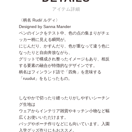
アイテム詳細
〈柄名 Rudi/ ルディ〉
Designed by Sanna Mander
ペンのインクをテスト中、色の点の集まりがチェ
ッカー柄に見える瞬間が。
にじんだり、かすんだり、色が重なって違う色に
なったりと自由奔放ながら、
グリットで構成され整ったイメージもあり、相反
する要素の融合が特徴的なデザインです。
柄名はフィンランド語で「四角」を意味する
「ruudut」をもじったもの。
しなやかで切ったり縫ったりがしやすいシーチン
グ生地は
ウェアからインテリア雑貨やキッチン小物など幅
広くお使いいただけます。
バッグやポーチ作りなどにも向いています。入園
入学グッズ作りにもおススメ。