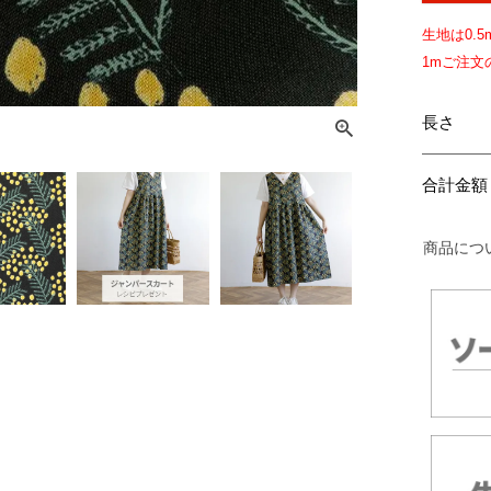
生地は
0.5
1mご注
長さ
合計金額
商品につ