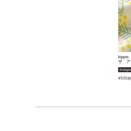
kipp
ザ ア
Instag
¥
935
税