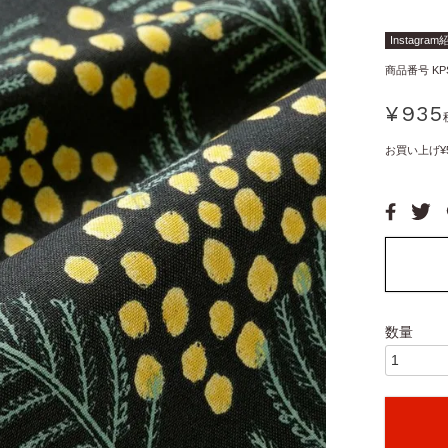
Instagra
商品番号
KP
¥
935
お買い上げ¥