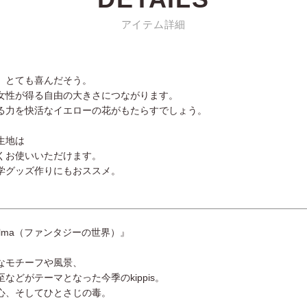
アイテム詳細
、とても喜んだそう。
女性が得る自由の大きさにつながります。
る力を快活なイエローの花がもたらすでしょう。
生地は
くお使いいただけます。
学グッズ作りにもおススメ。
a maailma（ファンタジーの世界）』
なモチーフや風景、
どがテーマとなった今季のkippis。
心、そしてひとさじの毒。