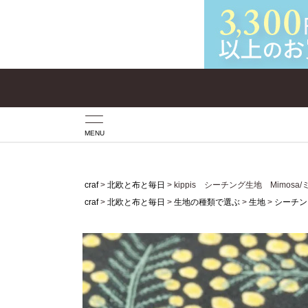
MENU
craf
北欧と布と毎日
kippis シーチング生地 Mimos
craf
北欧と布と毎日
生地の種類で選ぶ
生地
シーチン