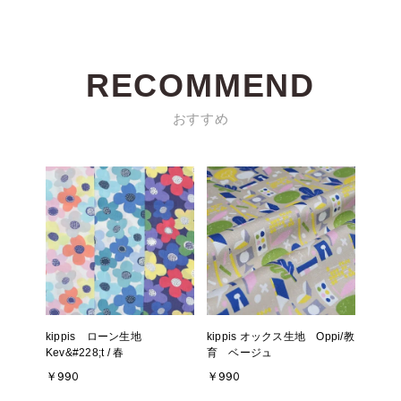
RECOMMEND
おすすめ
kippis ローン生地
kippis オックス生地 Oppi/教
Kev&#228;t / 春
育 ベージュ
￥990
￥990