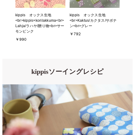
kippis オックス生地
kippis オックス生地
<br>kippis×korilakkuma<br>
<br>Kaktus/カクタス/サボテ
Lahja/ラハヤ/贈り物<br>サー
ン<br>グレー
モンピンク
￥792
￥990
kippisソーイングレシピ