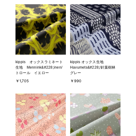
kippis オックスラミネート
kippis オックス生地
生地 Mennink&#228;inen/
Havumets&#228;/針葉樹林
トロール イエロー
グレー
￥1,705
￥990