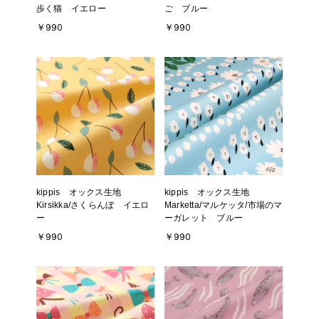
歩く猫 イエロー
ご ブルー
￥990
￥990
kippis オックス生地
kippis オックス生地
Kirsikka/さくらんぼ イエロ
Marketta/マルケッタ/市場のマ
ー
ーガレット ブルー
￥990
￥990