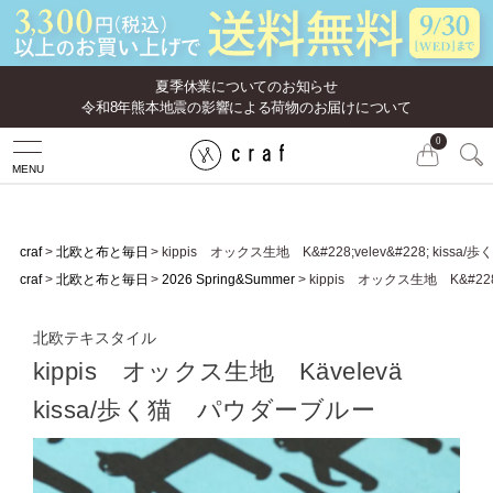
夏季休業についてのお知らせ
令和8年熊本地震の影響による荷物のお届けについて
0
MENU
craf
北欧と布と毎日
kippis オックス生地 K&#228;velev&#228; kis
craf
北欧と布と毎日
2026 Spring&Summer
kippis オックス生地 K&#228
北欧テキスタイル
kippis オックス生地 Kävelevä
kissa/歩く猫 パウダーブルー