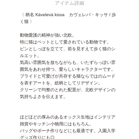
アイテム詳細
〈 柄名 Kävelevä kissa カヴェレバ・キッサ / 歩
く猫 〉
動物愛護の精神が強い北欧。
特に猫はペットとして愛されている動物です。
ピンとしっぽを立てて、前を見すえて歩く猫のシ
ルエット。
気高い雰囲気を放ちながらも、いたずらっぽい雰
囲気をあわせ持つ、愛らしいキャラクターです。
プライドと可愛げが共存する猫ならではのムード
を表すアートを、総柄としてリデザイン。
クリーンで均整のとれた配置が、北欧デザインの
気持ちよさを伝えます。
ほどほどの厚みのあるオックス生地はインテリア
雑貨やキッチン小物用にはもちろん、
バッグやポーチ作りなどにも最適です。入園入学
グッズ作りにも◎