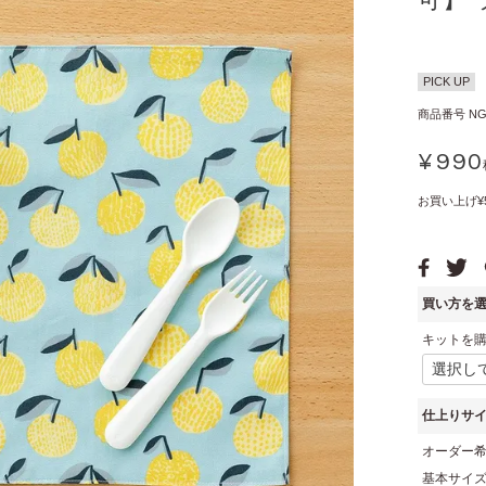
PICK UP
商品番号
NG
¥
990
お買い上げ¥
買い方を
キットを
仕上りサイ
オーダー
基本サイズ