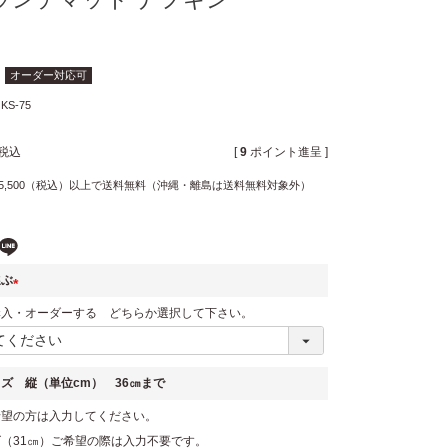
オーダー対応可
KS-75
税込
[
9
ポイント進呈 ]
5,500（税込）以上で送料無料（沖縄・離島は送料無料対象外）
選ぶ
(
購入・オーダーする どちらか選択して下さい。
必
須
ズ 縦（単位cm） 36㎝まで
)
希望の方は入力してください。
（31㎝）ご希望の際は入力不要です。