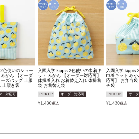
is 2色使いのシュー
入園入学 kippis 2色使いの巾着キ
入園入学 kippi
 みかん 【オーダ
ット みかん 【オーダー対応可】
巾着キット みか
ューズバッグ 上履
体操着入れ お着替え入れ 体操着
応可】 お弁当袋
れ 上履き袋
袋 お着替え袋
チ袋
ダー対応可
PICK UP
オーダー対応可
PICK UP
オー
¥
1,430
¥
1,430
税込
税込