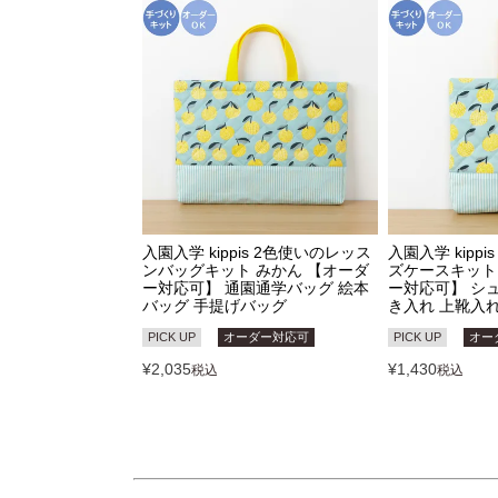
入園入学 kippis 2色使いのレッス
入園入学 kipp
ンバッグキット みかん 【オーダ
ズケースキット
ー対応可】 通園通学バッグ 絵本
ー対応可】 シ
バッグ 手提げバッグ
き入れ 上靴入
PICK UP
オーダー対応可
PICK UP
オー
¥
2,035
¥
1,430
税込
税込