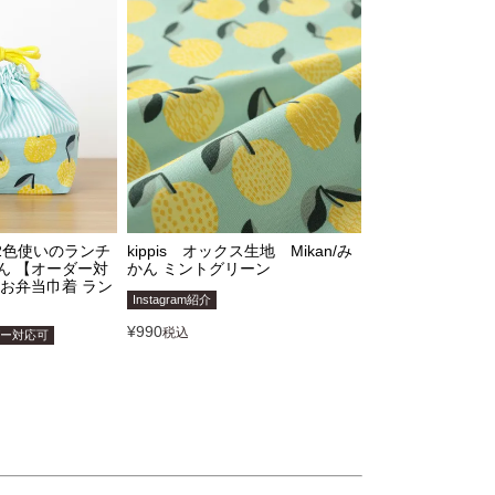
s 2色使いのランチ
kippis オックス生地 Mikan/み
ん 【オーダー対
かん ミントグリーン
 お弁当巾着 ラン
Instagram紹介
¥
990
税込
ダー対応可