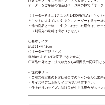
好きなキットをご希望のサイズでお作りします。
オーダーをご希望の場合はページ内の欄で「オーダ
〔オーダー料金…1点につき1,430円(税込)〕キッ
＊キットのままでのご注文と、オーダーするを一緒
＊他の商品と一緒にご注文いただいた場合は、オー
（別送分の送料は掛かりません）
〇基本サイズ
約縦31×横42cm
〇オーダー可能サイズ
縦36cmまで（横は変更できません）
〇商品の発送はご注文確定から4週間後の同曜日と
≪注意事項≫
・ご注文確定後のお客様都合でのキャンセルは出来
・サイズ指定は上限サイズ内でご指定下さい。
・仕上がりのサイズには誤差が生じる場合があります