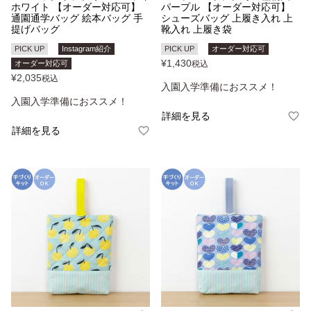
ホワイト 【オーダー対応可】
パープル 【オーダー対応可】
通園通学バッグ 絵本バッグ 手
シューズバッグ 上履き入れ 上
提げバッグ
靴入れ 上履き袋
PICK UP
Instagram紹介
PICK UP
オーダー対応可
¥
1,430
オーダー対応可
税込
¥
2,035
税込
入園入学準備におススメ！
入園入学準備におススメ！
詳細を見る
詳細を見る