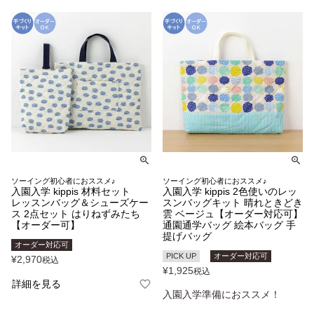
ソーイング初心者におススメ♪
ソーイング初心者におススメ♪
入園入学 kippis 材料セット
入園入学 kippis 2色使いのレッ
レッスンバッグ＆シューズケー
スンバッグキット 晴れときどき
ス 2点セット はりねずみたち
雲 ベージュ【オーダー対応可】
【オーダー可】
通園通学バッグ 絵本バッグ 手
提げバッグ
オーダー対応可
PICK UP
オーダー対応可
¥
2,970
税込
¥
1,925
税込
詳細を見る
入園入学準備におススメ！