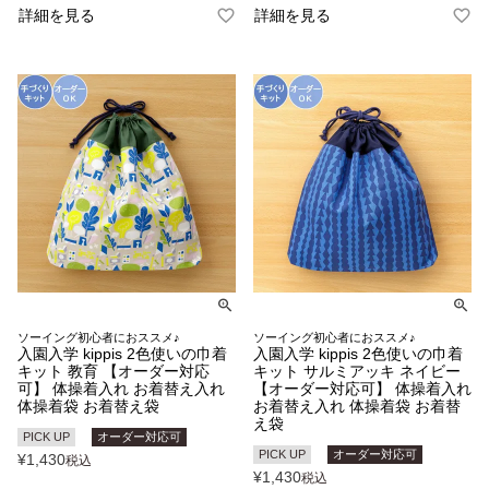
詳細を見る
詳細を見る
ソーイング初心者におススメ♪
ソーイング初心者におススメ♪
入園入学 kippis 2色使いの巾着
入園入学 kippis 2色使いの巾着
キット 教育 【オーダー対応
キット サルミアッキ ネイビー
可】 体操着入れ お着替え入れ
【オーダー対応可】 体操着入れ
体操着袋 お着替え袋
お着替え入れ 体操着袋 お着替
え袋
PICK UP
オーダー対応可
PICK UP
オーダー対応可
¥
1,430
税込
¥
1,430
税込