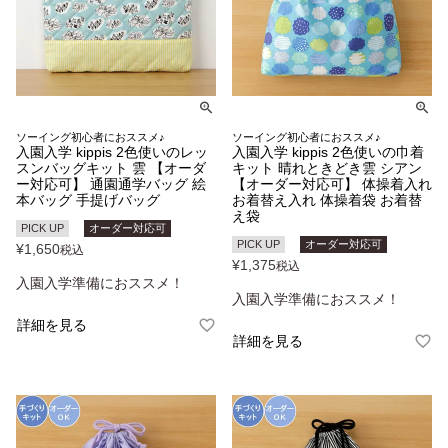
ソーイング初心者におススメ♪
ソーイング初心者におススメ♪
入園入学 kippis 2色使いのレッ
入園入学 kippis 2色使いの巾着
スンバッグキット 雲 【オーダ
キット 晴れときどき雲 シアン
ー対応可】 通園通学バッグ 絵
【オーダー対応可】 体操着入れ
本バッグ 手提げバッグ
お着替え入れ 体操着袋 お着替
え袋
PICK UP
オーダー対応可
PICK UP
オーダー対応可
¥
1,650
税込
¥
1,375
税込
入園入学準備におススメ！
入園入学準備におススメ！
詳細を見る
詳細を見る