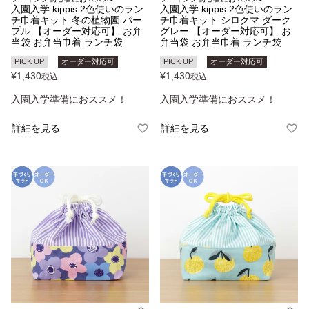
入園入学 kippis 2色使いのラン
入園入学 kippis 2色使いのラン
チ巾着キット 冬の植物園 パー
チ巾着キット シロクマ ダーク
プル 【オーダー対応可】 お弁
グレー 【オーダー対応可】 お
当袋 お弁当巾着 ランチ袋
弁当袋 お弁当巾着 ランチ袋
PICK UP
オーダー対応可
PICK UP
オーダー対応可
¥
1,430
¥
1,430
税込
税込
入園入学準備におススメ！
入園入学準備におススメ！
詳細を見る
詳細を見る