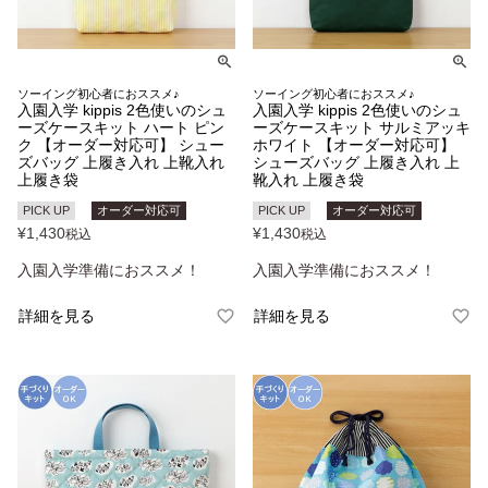
ソーイング初心者におススメ♪
ソーイング初心者におススメ♪
入園入学 kippis 2色使いのシュ
入園入学 kippis 2色使いのシュ
ーズケースキット ハート ピン
ーズケースキット サルミアッキ
ク 【オーダー対応可】 シュー
ホワイト 【オーダー対応可】
ズバッグ 上履き入れ 上靴入れ
シューズバッグ 上履き入れ 上
上履き袋
靴入れ 上履き袋
PICK UP
オーダー対応可
PICK UP
オーダー対応可
¥
1,430
¥
1,430
税込
税込
入園入学準備におススメ！
入園入学準備におススメ！
詳細を見る
詳細を見る