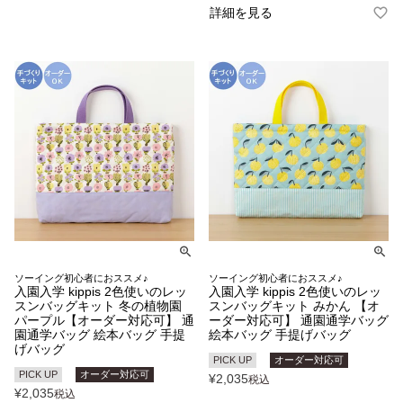
詳細を見る
ソーイング初心者におススメ♪
ソーイング初心者におススメ♪
入園入学 kippis 2色使いのレッ
入園入学 kippis 2色使いのレッ
スンバッグキット 冬の植物園
スンバッグキット みかん 【オ
パープル【オーダー対応可】 通
ーダー対応可】 通園通学バッグ
園通学バッグ 絵本バッグ 手提
絵本バッグ 手提げバッグ
げバッグ
PICK UP
オーダー対応可
PICK UP
オーダー対応可
¥
2,035
税込
¥
2,035
税込