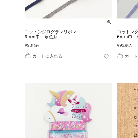
コットングログランリボン
コットン
6ｍｍ巾 寒色系
6ｍｍ巾 
¥
93
¥
93
税込
税込
カートに入れる
カート