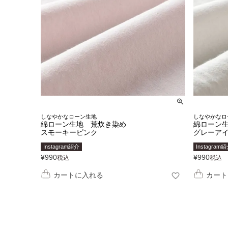
しなやかなローン生地
しなやかなロ
綿ローン生地 荒炊き染め
綿ローン
スモーキーピンク
グレーア
Instagram紹介
Instagram
¥
990
¥
990
税込
税込
カートに入れる
カート