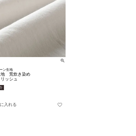
ーン生地
生地 荒炊き染め
イリッシュ
紹介
に入れる