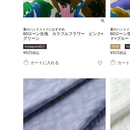
夏のハンドメイドにおすすめ
夏のハンドメ
60ローン生地 カラフルフラワー ピンク×
60ローン
グリーン
ド×ブルー
Instagram紹介
NEW
In
¥
825
¥
825
税込
税込
カートに入れる
カート