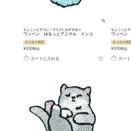
ちょこっとデコに！マスクにおすすめ☆
ちょこっとデ
ワッペン ゆるっとアニマル インコ
ワッペン
ネコポス対応
ネコポス対
¥
330
¥
330
税込
税込
カートに入れる
カート