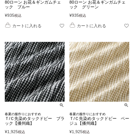
80ローン お花＆ギンガムチェ
80ローン お花＆ギンガムチェ
ック ブルー
ック グリーン
¥
935
¥
935
税込
税込
カートに入れる
カートに入れる
春夏の服作りにおすすめ
春夏の服作りにおすすめ
Ｔ/Ｃ先染めタックドビー ブラ
Ｔ/Ｃ先染めタックドビー ベー
ック【播州織】
ジュ【播州織】
¥
1,925
¥
1,925
税込
税込