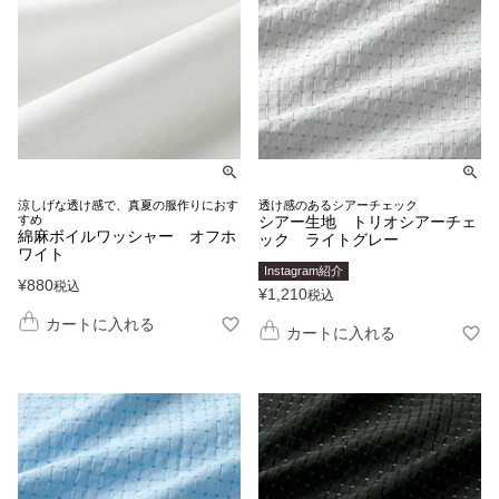
涼しげな透け感で、真夏の服作りにおす
透け感のあるシアーチェック
すめ
シアー生地 トリオシアーチェ
綿麻ボイルワッシャー オフホ
ック ライトグレー
ワイト
Instagram紹介
¥
880
税込
¥
1,210
税込
カートに入れる
カートに入れる