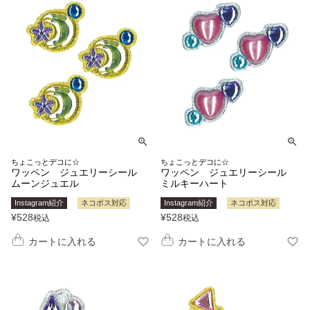
ちょこっとデコに☆
ちょこっとデコに☆
ワッペン ジュエリーシール
ワッペン ジュエリーシール
ムーンジュエル
ミルキーハート
Instagram紹介
ネコポス対応
Instagram紹介
ネコポス対応
¥
528
¥
528
税込
税込
カートに入れる
カートに入れる