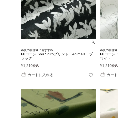
春夏の服作りにおすすめ
春夏の服作り
60ローン Shu Shiroプリント Animals ブ
60ローン S
ラック
ワイト
¥
1,210
¥
1,210
税込
税込
カートに入れる
カート