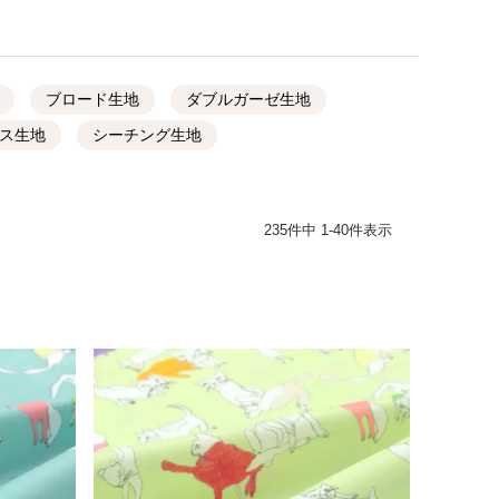
ブロード生地
ダブルガーゼ生地
ス生地
シーチング生地
235
件中
1
-
40
件表示