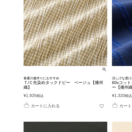
春夏の服作りにおすすめ
涼しげな透け
Ｔ/Ｃ先染めタックドビー ベージュ【播州
60sコッ
織】
ー【播州
¥
1,925
¥
1,320
税込
税込
カートに入れる
カート