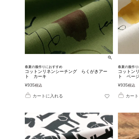
春夏の服作りにおすすめ
春夏の服作り
コットンリネンシーチング らくがきアー
コットン
ト カーキ
ト ベー
¥
935
¥
935
税込
税込
カートに入れる
カート