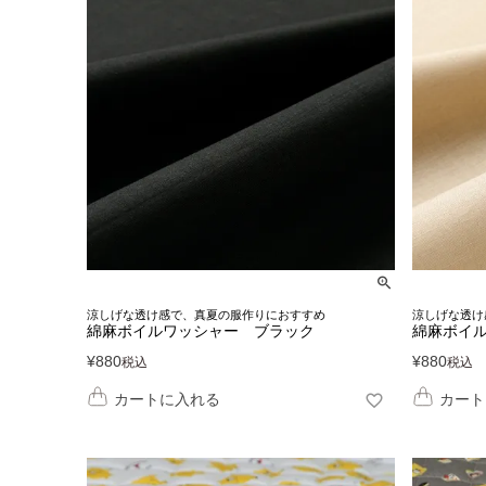
涼しげな透け感で、真夏の服作りにおすすめ
涼しげな透け
綿麻ボイルワッシャー ブラック
綿麻ボイ
¥
880
¥
880
税込
税込
カートに入れる
カート