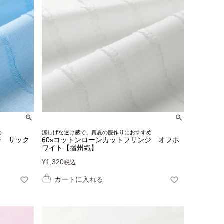
め
涼しげな透け感で、真夏の服作りにおすすめ
ジ サック
60sコットンローンカットフリンジ オフホ
ワイト【播州織】
¥
1,320
税込
カートに入れる