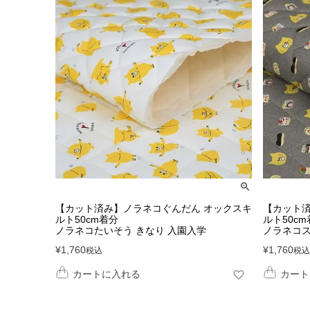
【カット済み】ノラネコぐんだん オックスキ
【カット済
ルト50cm着分
ルト50c
ノラネコたいそう きなり 入園入学
ノラネコス
¥
1,760
¥
1,760
税込
税込
カートに入れる
カート