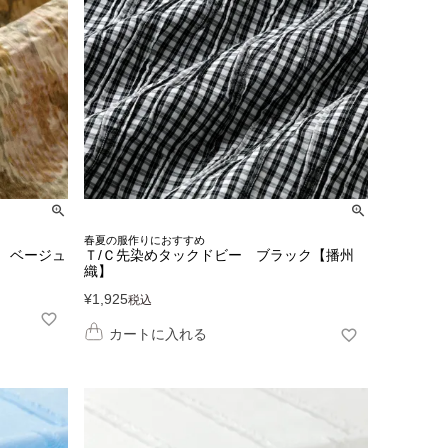
春夏の服作りにおすすめ
 ベージュ
Ｔ/Ｃ先染めタックドビー ブラック【播州
織】
¥
1,925
税込
カートに入れる