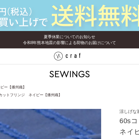
夏季休業についてのお知らせ
令和8年熊本地震の影響による荷物のお届けについて
イビー【播州織】
ンカットフリンジ ネイビー【播州織】
涼しげな
60
ネイ