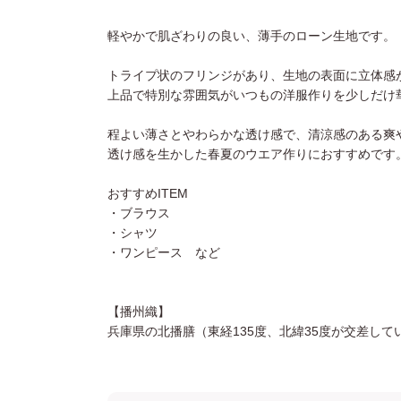
軽やかで肌ざわりの良い、薄手のローン生地です。
トライプ状のフリンジがあり、生地の表面に立体感
上品で特別な雰囲気がいつもの洋服作りを少しだけ
程よい薄さとやわらかな透け感で、清涼感のある爽
透け感を生かした春夏のウエア作りにおすすめです
おすすめITEM
・ブラウス
・シャツ
・ワンピース など
【播州織】
兵庫県の北播膳（東経135度、北緯35度が交差し