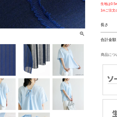
生地は
0.5
1mご注
長さ
合計金額
商品につ