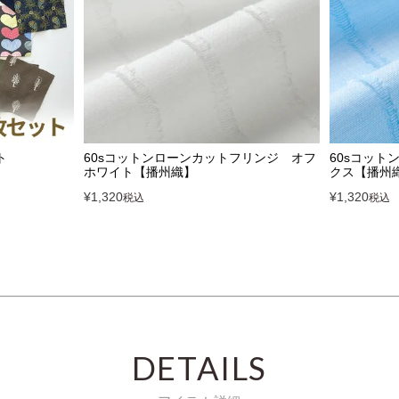
ト
60sコットンローンカットフリンジ オフ
60sコッ
ホワイト【播州織】
クス【播州
¥
1,320
¥
1,320
税込
税込
DETAILS