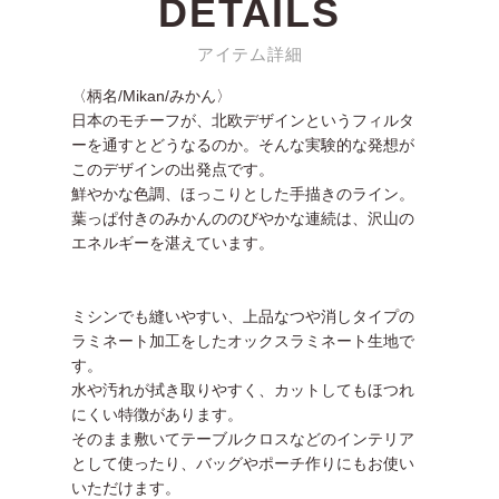
DETAILS
アイテム詳細
〈柄名/Mikan/みかん〉
日本のモチーフが、北欧デザインというフィルタ
ーを通すとどうなるのか。そんな実験的な発想が
このデザインの出発点です。
鮮やかな色調、ほっこりとした手描きのライン。
葉っぱ付きのみかんののびやかな連続は、沢山の
エネルギーを湛えています。
ミシンでも縫いやすい、上品なつや消しタイプの
ラミネート加工をしたオックスラミネート生地で
す。
水や汚れが拭き取りやすく、カットしてもほつれ
にくい特徴があります。
そのまま敷いてテーブルクロスなどのインテリア
として使ったり、バッグやポーチ作りにもお使い
いただけます。