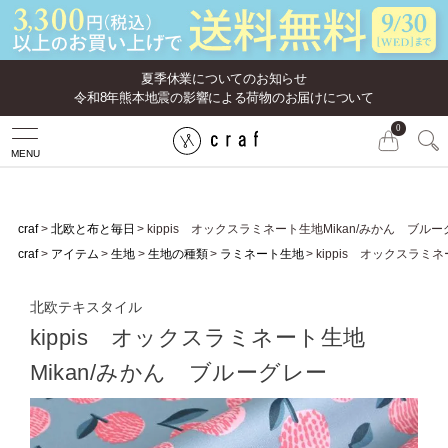
夏季休業についてのお知らせ
令和8年熊本地震の影響による荷物のお届けについて
0
MENU
craf
北欧と布と毎日
kippis オックスラミネート生地Mikan/みかん ブル
craf
アイテム
生地
生地の種類
ラミネート生地
kippis オックスラミ
北欧テキスタイル
kippis オックスラミネート生地
Mikan/みかん ブルーグレー