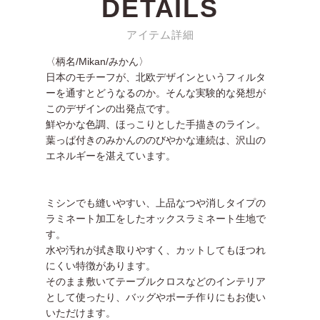
DETAILS
アイテム詳細
〈柄名/Mikan/みかん〉
日本のモチーフが、北欧デザインというフィルタ
ーを通すとどうなるのか。そんな実験的な発想が
このデザインの出発点です。
鮮やかな色調、ほっこりとした手描きのライン。
葉っぱ付きのみかんののびやかな連続は、沢山の
エネルギーを湛えています。
ミシンでも縫いやすい、上品なつや消しタイプの
ラミネート加工をしたオックスラミネート生地で
す。
水や汚れが拭き取りやすく、カットしてもほつれ
にくい特徴があります。
そのまま敷いてテーブルクロスなどのインテリア
として使ったり、バッグやポーチ作りにもお使い
いただけます。