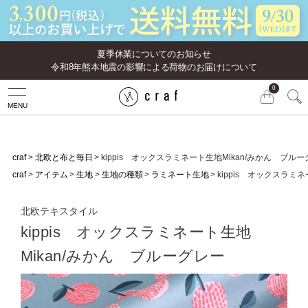
夏季休業についてのお知らせ
令和8年熊本地震の影響による荷物のお届けについて
0
MENU
craf
北欧と布と毎日
kippis オックスラミネート生地Mikan/みかん ブル
craf
アイテム
生地
生地の種類
ラミネート生地
kippis オックスラミ
北欧テキスタイル
kippis オックスラミネート生地
Mikan/みかん ブルーグレー