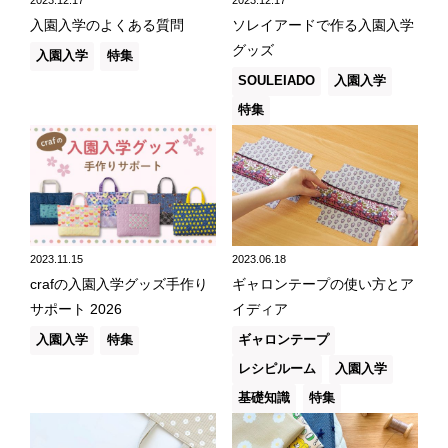
2023.12.17
2023.12.17
入園入学のよくある質問
ソレイアードで作る入園入学
グッズ
入園入学
特集
SOULEIADO
入園入学
特集
2023.11.15
2023.06.18
crafの入園入学グッズ手作り
ギャロンテープの使い方とア
サポート 2026
イディア
入園入学
特集
ギャロンテープ
レシピルーム
入園入学
基礎知識
特集