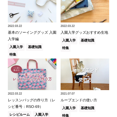
2022.03.22
2022.03.22
基本のソーインググッズ 入園
入園入学グッズおすすめ生地
入学編
入園入学
基礎知識
入園入学
基礎知識
特集
特集
2022.03.22
2021.07.07
レッスンバッグの作り方（レ
ループエンドの使い方
シピ番号：RSO-69）
入園入学
基礎知識
レシピルーム
入園入学
特集