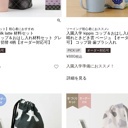
ット】初心者におすすめ
ソーイング初心者におススメ♪
k latte 材料セット
入園入学 kippis コップ＆おはし
ップ＆おはし入れ材料セット グレ
晴れときどき雲 ベージュ 【オー
切替 4柄【オーダー対応可】
可】 コップ袋 歯ブラシ入れ
応可
PICK UP
オーダー対応可
¥
880
税込
入園入学準備におススメ！
る
詳細を見る