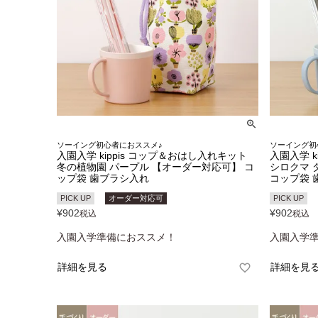
ソーイング初心者におススメ♪
ソーイング初
入園入学 kippis コップ＆おはし入れキット
入園入学 k
冬の植物園 パープル 【オーダー対応可】 コ
シロクマ 
ップ袋 歯ブラシ入れ
コップ袋 
PICK UP
オーダー対応可
PICK UP
¥
902
¥
902
税込
税込
入園入学準備におススメ！
入園入学
詳細を見る
詳細を見