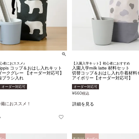
心者におススメ♪
【入園入学キット】初心者におすすめ
ippis コップ＆おはし入れキット
入園入学milk latte 材料セット
ダークグレー 【オーダー対応可】
切替コップ＆おはし入れ巾着材料
歯ブラシ入れ
アイボリー【オーダー対応可】
オーダー対応可
オーダー対応可
¥
660
税込
準備におススメ！
詳細を見る
る