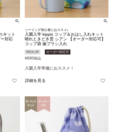
ソーイング初心者におススメ♪
入れキット
入園入学 kippis コップ＆おはし入れキット
ダー対応
晴れときどき雲 シアン 【オーダー対応可】
コップ袋 歯ブラシ入れ
PICK UP
オーダー対応可
¥
880
税込
入園入学準備におススメ！
詳細を見る