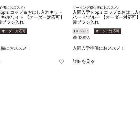
心者におススメ♪
ソーイング初心者におススメ♪
ippis コップ＆おはし入れキット
入園入学 kippis コップ＆おはし
キ/ホワイト 【オーダー対応可】
ハート/ブルー 【オーダー対応可】
歯ブラシ入れ
歯ブラシ入れ
オーダー対応可
PICK UP
オーダー対応可
¥
902
税込
準備におススメ！
入園入学準備におススメ！
る
詳細を見る