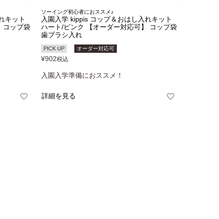
ソーイング初心者におススメ♪
入れキット
入園入学 kippis コップ＆おはし入れキット
 コップ袋
ハート/ピンク 【オーダー対応可】 コップ袋
歯ブラシ入れ
PICK UP
オーダー対応可
¥
902
税込
入園入学準備におススメ！
詳細を見る