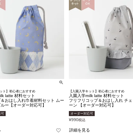
ット】初心者におすすめ
【入園入学キット】初心者におすすめ
k latte 材料セット
入園入学milk latte 材料セット
＆おはし入れ巾着材料セット ムー
フリフリコップ＆おはし入れ チ
ブルー【オーダー対応可】
ーン 【オーダー対応可】
応可
オーダー対応可
¥
990
税込
る
詳細を見る