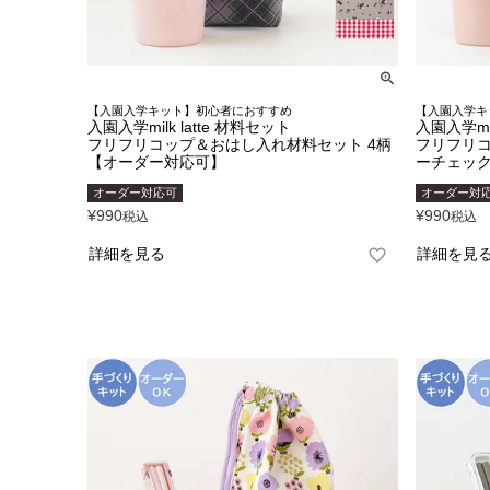
【入園入学キット】初心者におすすめ
【入園入学キ
入園入学milk latte 材料セット
入園入学mil
フリフリコップ＆おはし入れ材料セット 4柄
フリフリコ
【オーダー対応可】
ーチェック
オーダー対応可
オーダー対
¥
990
¥
990
税込
税込
詳細を見る
詳細を見