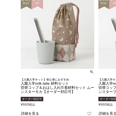
【入園入学キット】初心者におすすめ
【入園入学キ
入園入学milk latte 材料セット
入園入学mil
切替コップ＆おはし入れ巾着材料セット ムー
切替コップ
ンスターモカ【オーダー対応可】
ンスター
オーダー対応可
オーダー対
¥
660
¥
660
税込
税込
詳細を見る
詳細を見