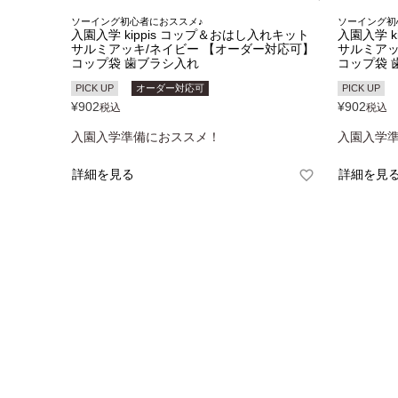
ソーイング初心者におススメ♪
ソーイング初
入園入学 kippis コップ＆おはし入れキット
入園入学 k
サルミアッキ/ネイビー 【オーダー対応可】
サルミアッ
コップ袋 歯ブラシ入れ
コップ袋 
PICK UP
オーダー対応可
PICK UP
¥
902
¥
902
税込
税込
入園入学準備におススメ！
入園入学
詳細を見る
詳細を見