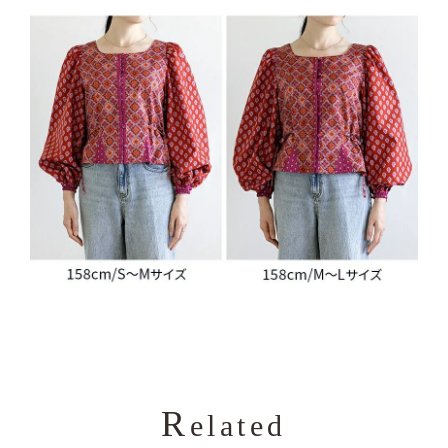
R
elated