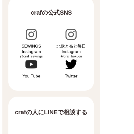
crafの公式SNS
SEWINGS
北欧と布と毎日
Instagram
Instagram
@craf_sewings
@craf_hokuou
You Tube
Twitter
crafの人にLINEで相談する