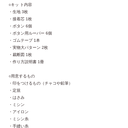
○キッ ト内容
・生地 3枚
・接着芯 1枚
・ボタン 6個
・ボタン用ルーパー 6個
・ゴムテープ 1本
・実物大パターン 2枚
・裁断図 1枚
・作り方説明書 1冊
○用意するもの
・印をつけるもの（チャコや鉛筆）
・定規
・はさみ
・ミシン
・アイロン
・ミシン糸
・手縫い糸