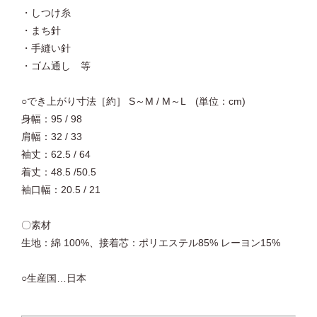
・しつけ糸
・まち針
・手縫い針
・ゴム通し 等
○でき上がり寸法［約］ S～M / M～L (単位：cm)
身幅：95 / 98
肩幅：32 / 33
袖丈：62.5 / 64
着丈：48.5 /50.5
袖口幅：20.5 / 21
〇素材
生地：綿 100%、接着芯：ポリエステル85% レーヨン15%
○生産国…日本