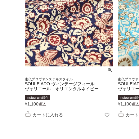
南仏プロヴァンステキスタイル
南仏プロヴァ
SOULEIADO ヴィンテージフィール
SOULEI
ヴォリエール オリエンタルネイビー
ヴォリエ
Instagram紹介
Instagram
¥
1,100
¥
1,100
税込
税込
カートに入れる
カート