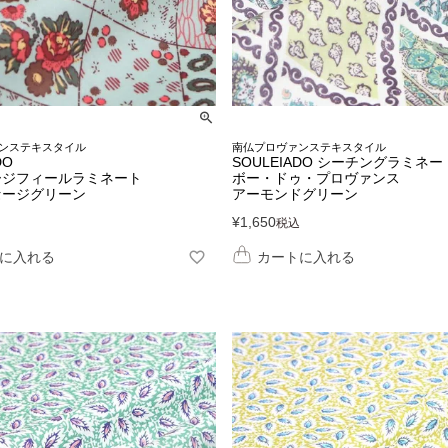
ンステキスタイル
南仏プロヴァンステキスタイル
DO
SOULEIADO シーチングラミネー
ージフィールラミネート
ボー・ドゥ・プロヴァンス
セージグリーン
アーモンドグリーン
¥
1,650
税込
に入れる
カートに入れる