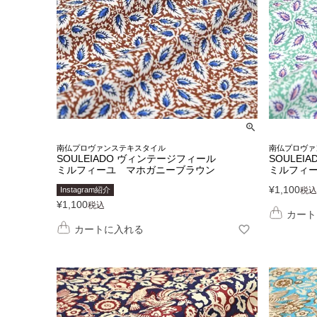
南仏プロヴァンステキスタイル
南仏プロヴァ
SOULEIADO ヴィンテージフィール
SOULEI
ミルフィーユ マホガニーブラウン
ミルフィ
¥
1,100
Instagram紹介
税込
¥
1,100
税込
カート
カートに入れる