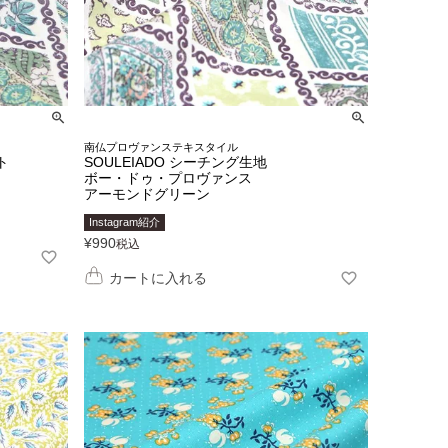
南仏プロヴァンステキスタイル
ト
SOULEIADO シーチング生地
ボー・ドゥ・プロヴァンス
アーモンドグリーン
Instagram紹介
¥
990
税込
カートに入れる