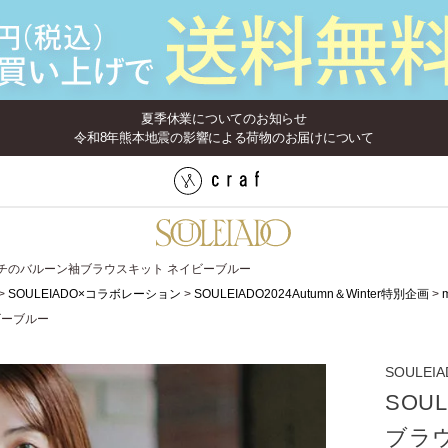
夏季休業についてのお知らせ
令和8年熊本地震の影響による荷物のお届けについて
三角マチのバルーン袖ブラウスキット ネイビーブルー
SOULEIADO×コラボレーション
SOULEIADO2024Autumn＆Winter特別企画
ビーブルー
SOULEI
SOU
ブラ