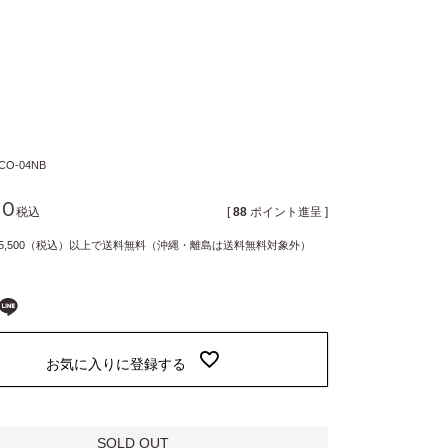
CO-04NB
80
税込
[
88
ポイント進呈 ]
5,500（税込）以上で送料無料（沖縄・離島は送料無料対象外）
お気に入りに登録する
SOLD OUT