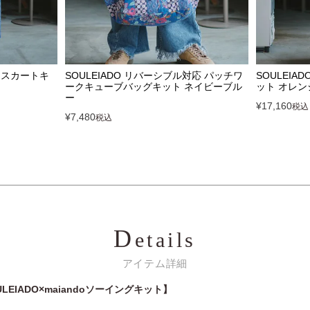
ザースカートキ
SOULEIADO リバーシブル対応 パッチワ
SOULEI
ークキューブバッグキット ネイビーブル
ット オレン
ー
¥
17,160
税込
¥
7,480
税込
D
etails
アイテム詳細
SOULEIADO×maiandoソーイングキット】