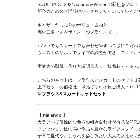
SOULEIADO 2024Autumn＆Winter の新色をプ
新色のためのお洋服やバッグをデザインしていただ
ギャザーたっぷりのボリューム袖と、
裾の三角マチがポイントのブラウスです。
パンツでもスカートでも合わせやすい長さにこだわ
ウエストのリボンでサイズの調整ができ、スタイル
実物大の型紙・作り方説明書入り。接着芯・くるみ
こちらのキットは、ブラウスとスカートのセット販
上下セットの価格は、単品でそれぞれご購入より11
▷ブラウス&スカートキットセット
【 maiando 】
カラフルで個性的な色柄の組み合わせが得意な洋裁
ファッション性の高い作品や豊かなライフスタイル
子育て世代やおしゃれを楽しみたい大人の女性たち