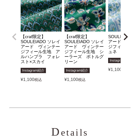
【craf限定】
【craf限定】
SOULEIADO 
SOULEIADO ソレイ
SOULEIADO ソレイ
アード ヴィン
アード ヴィンテー
アード ヴィンテー
ジフィール生地
ジフィール生地 ア
ジフィール生地 シ
ュネ ミントブ
ルハンブラ フォレ
ーラーズ ボトルグ
Instagram紹介
スト×スカイ
リーン
¥
1,100
税込
Instagram紹介
Instagram紹介
¥
1,100
¥
1,100
税込
税込
D
etails