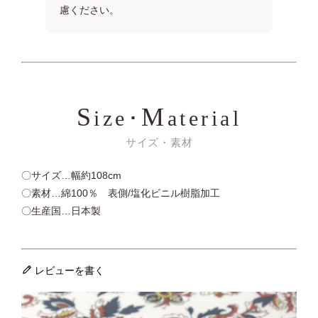
慮ください。
S
M
ize･
aterial
サイズ・素材
〇サイズ…幅約108cm
〇素材…綿100％ 表側/塩化ビニル樹脂加工
〇生産国…日本製
レビューを書く