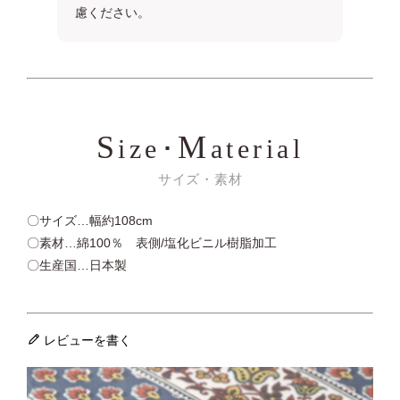
慮ください。
S
M
ize･
aterial
サイズ・素材
〇サイズ…幅約108cm
〇素材…綿100％ 表側/塩化ビニル樹脂加工
〇生産国…日本製
レビューを書く