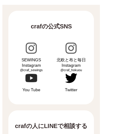
crafの公式SNS
SEWINGS
北欧と布と毎日
Instagram
Instagram
@craf_sewings
@craf_hokuou
You Tube
Twitter
crafの人にLINEで相談する