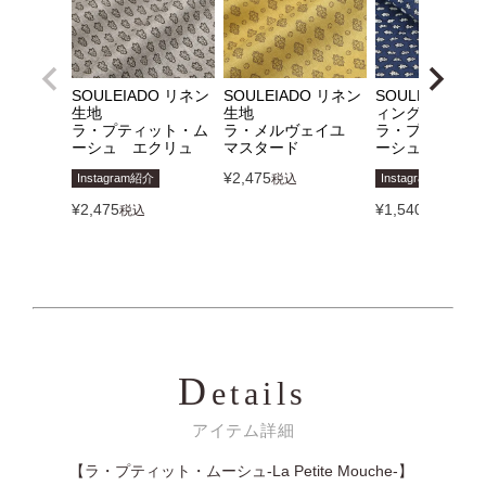
SOULEIADO リネン
SOULEIADO リネン
SOULEIADO 
生地
生地
ィング生地
ラ・プティット・ム
ラ・メルヴェイユ
ラ・プティット
ーシュ エクリュ
マスタード
ーシュ ネイビ
¥
2,475
Instagram紹介
税込
Instagram紹介
¥
2,475
¥
1,540
税込
税込
D
etails
アイテム詳細
【ラ・プティット・ムーシュ-La Petite Mouche-】