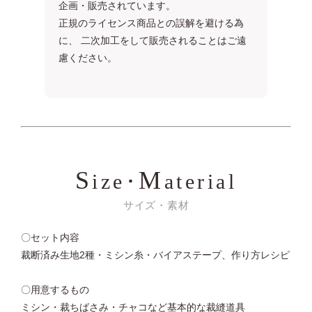
企画・販売されています。
正規のライセンス商品との誤解を避ける為
に、 二次加工をして販売されることはご遠
慮ください。
S
M
ize･
aterial
サイズ・素材
〇セット内容
裁断済み生地2種・ミシン糸・バイアステープ、作り方レシピ
〇用意するもの
ミシン・裁ちばさみ・チャコなど基本的な裁縫道具