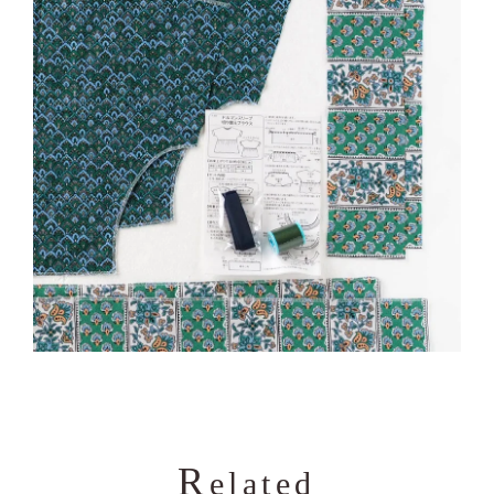
R
elated