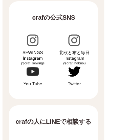
crafの公式SNS
SEWINGS
北欧と布と毎日
Instagram
Instagram
@craf_sewings
@craf_hokuou
You Tube
Twitter
crafの人にLINEで相談する