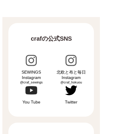
crafの公式SNS
SEWINGS
北欧と布と毎日
Instagram
Instagram
@craf_sewings
@craf_hokuou
You Tube
Twitter