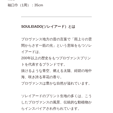
袖口巾（1周）：35cm
SOULEIADO(ソレイアード）とは
プロヴァンス地方の昔の言葉で「雨上りの雲
間からさす一筋の光」という意味をもつソレ
イアードは、
200年以上の歴史をもつプロヴァンスプリン
トを代表するブランドです。
抜けるような青空、燃える太陽、紺碧の地中
海、咲き誇る草花の香り。
プロヴァンスは豊かな自然が溢れています。
ソレイアードのプリント生地の多くは、こう
したプロヴァンスの風景、伝統的な動植物か
らインスパイアされ作られています。