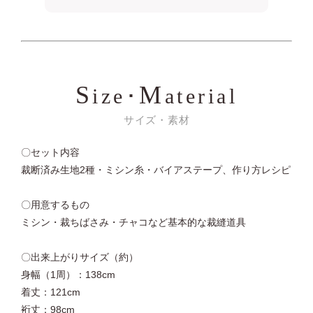
S
M
ize･
aterial
サイズ・素材
〇セット内容
裁断済み生地2種・ミシン糸・バイアステープ、作り方レシピ
〇用意するもの
ミシン・裁ちばさみ・チャコなど基本的な裁縫道具
〇出来上がりサイズ（約）
身幅（1周）：138cm
着丈：121cm
裄丈：98cm