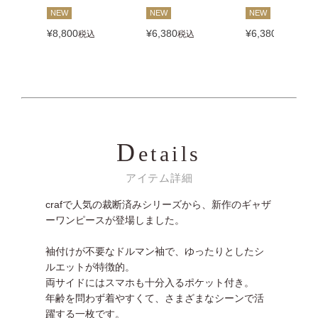
NEW
NEW
NEW
¥
8,800
¥
6,380
¥
6,380
税込
税込
税込
D
etails
アイテム詳細
crafで人気の裁断済みシリーズから、新作のギャザ
ーワンピースが登場しました。
袖付けが不要なドルマン袖で、ゆったりとしたシ
ルエットが特徴的。
両サイドにはスマホも十分入るポケット付き。
年齢を問わず着やすくて、さまざまなシーンで活
躍する一枚です。