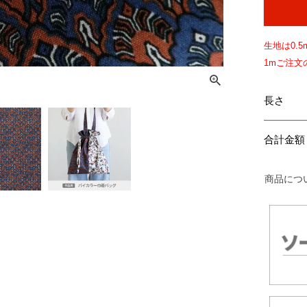
生地は
0.5
1mご注
長さ
合計金額
商品につ