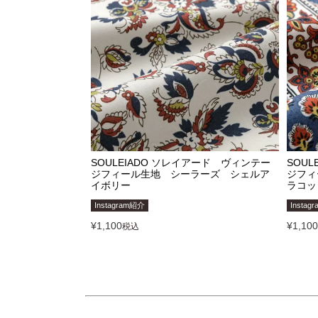
SOULEIADO ソレイアード ヴィンテー
SOU
ジフィール生地 シーラーズ シェルア
ジフィ
イボリー
ラコッ
Instagram紹介
Instag
¥
1,100
¥
1,100
税込