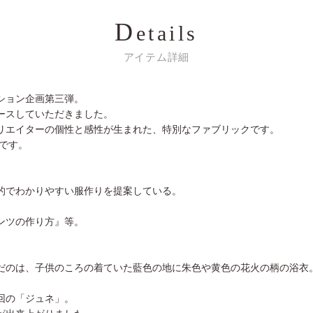
D
etails
アイテム詳細
ション企画第三弾。
ースしていただきました。
リエイターの個性と感性が生まれた、特別なファブリックです。
です。
的でわかりやすい服作りを提案している。
パンツの作り方』等。
だのは、子供のころの着ていた藍色の地に朱色や黄色の花火の柄の浴衣
回の「ジュネ」。