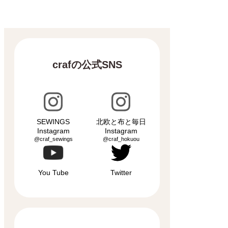
crafの公式SNS
SEWINGS
北欧と布と毎日
Instagram
Instagram
@craf_sewings
@craf_hokuou
You Tube
Twitter