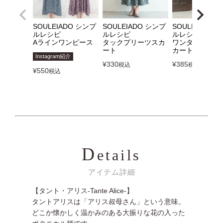
SOULEIADO シンプ
SOULEIADO シンプ
SOULEIADO 
ルレシピ
ルレシピ
ルレシピ
Aラインワンピース
タックプリーツスカ
ワンタックフレ
ート
カート
Instagram紹介
¥
330
¥
385
税込
税込
¥
550
税込
D
etails
アイテム詳細
【タント・アリス-Tante Alice-】
タントアリスは「アリス叔母さん」という意味。
どこか懐かしく温かみのある大振りな花の入った