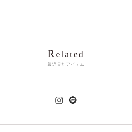
R
elated
最近見たアイテム