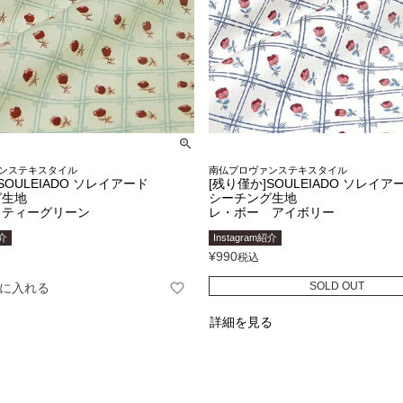
ンステキスタイル
南仏プロヴァンステキスタイル
SOULEIADO ソレイアード
[残り僅か]SOULEIADO ソレイア
グ生地
シーチング生地
 ティーグリーン
レ・ボー アイボリー
紹介
Instagram紹介
¥
990
税込
SOLD OUT
に入れる
詳細を見る