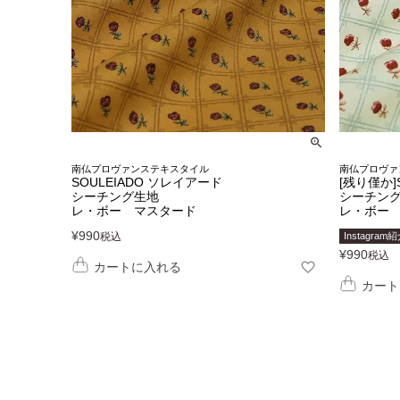
南仏プロヴァンステキスタイル
南仏プロヴァ
SOULEIADO ソレイアード
[残り僅か]
シーチング生地
シーチン
レ・ボー マスタード
レ・ボー
¥
990
税込
Instagram
¥
990
税込
カートに入れる
カート