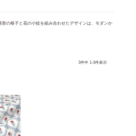
菱形の格子と花の小紋を組み合わせたデザインは、モダンか
3
件中
1
-
3
件表示