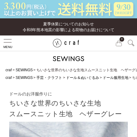
夏季休業についてのお知らせ
令和8年熊本地震の影響による荷物のお届けについて
0
MENU
craf
SEWINGS
ちいさな世界のちいさな生地スムースニット生地 ヘザーグ
craf
SEWINGS
手芸・クラフト
ドール＆ぬいぐるみ
ドール服用生地
ち
ドールのお洋服作りに
ちいさな世界のちいさな生地
スムースニット生地 ヘザーグレー