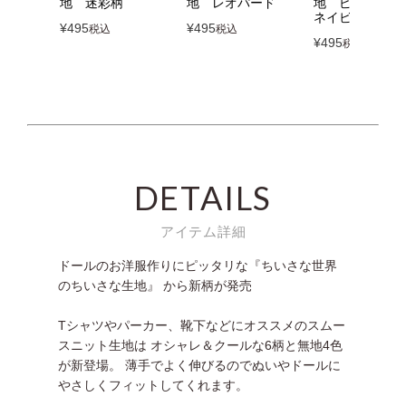
地 迷彩柄
地 レオパード
地 ピンストラ
ネイビー
¥
495
¥
495
税込
税込
¥
495
税込
DETAILS
アイテム詳細
ドールのお洋服作りにピッタリな『ちいさな世界
のちいさな生地』 から新柄が発売
Tシャツやパーカー、靴下などにオススメのスムー
スニット生地は オシャレ＆クールな6柄と無地4色
が新登場。 薄手でよく伸びるのでぬいやドールに
やさしくフィットしてくれます。