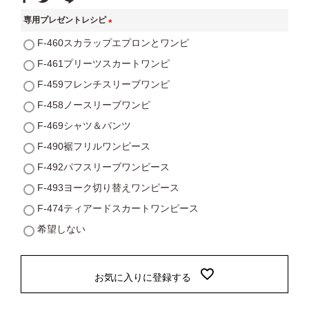
専用プレゼントレシピ
(
F-460スカラップエプロンとワンピ
必
F-461プリーツスカートワンピ
須
F-459フレンチスリーブワンピ
)
F-458ノースリーブワンピ
F-469シャツ＆パンツ
F-490裾フリルワンピース
F-492パフスリーブワンピース
F-493ヨーク切り替えワンピース
F-474ティアードスカートワンピース
希望しない
お気に入りに登録する