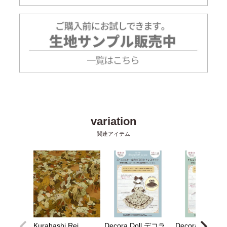
Kurahashi Rei
Decora Doll デコラ
Decora Doll