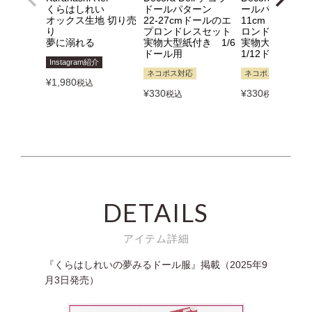
くらはしれい
ドールパターン
ールパターン
オックス生地 切り売
22-27cmドールのエ
11cmドールの
り
プロンドレスセット
ロンドレスセッ
夢に溺れる
実物大型紙付き 1/6
実物大型紙付
ドール用
1/12ドール用
Instagram紹介
ネコポス対応
ネコポス対応
¥
1,980
税込
¥
330
¥
330
税込
税込
DETAILS
アイテム詳細
『くらはしれいの夢みるドール服』掲載（2025年9
月3日発売）