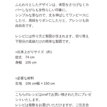
ふんわりとしたデザインは、体型をさりげなくカ
バーしながらも女性らしい印象に。
シンプルな形なので、丈を伸ばしてワンピースに
したり、肩紐をリボンにしたりと、アレンジも自
由自在です。
レシピには作り方と製図が含まれます。切り替え
下部分の直線だけの簡単な製図です。
○出来上がりサイズ（約）
総丈 74 cm
身幅 105 cm
○必要な材料
生地 106 cm幅 × 150 cm
こちらのレシピはcrafでお買い物された方にプレゼ
ントいたします。
レシピは複数をお選びいただけますが、ご注文合