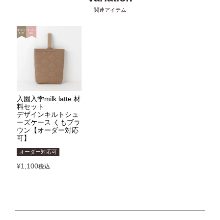
入園入学milk latte 材
料セット
デザインキルトシュ
ーズケース くもブラ
ウン【オーダー対応
可】
オーダー対応可
¥
1,100
税込