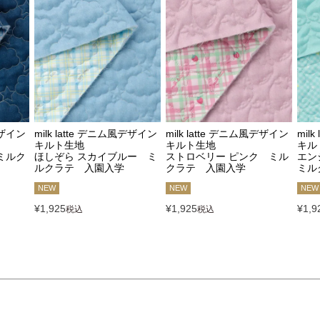
デザイン
milk latte デニム風デザイン
milk latte デニム風デザイン
mil
キルト生地
キルト生地
キル
ミルク
ほしぞら スカイブルー ミ
ストロベリー ピンク ミル
エン
ルクラテ 入園入学
クラテ 入園入学
ミル
NEW
NEW
NEW
¥
1,925
¥
1,925
¥
1,9
税込
税込