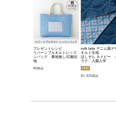
プレゼントレシピ
milk latte デニム風
リバーシブルキルトレッス
キルト生地
ンバッグ 裏地無し/広幅生
ほしぞら ネイビー 
地
ラテ 入園入学
¥
0
税込
NEW
¥
1,925
税込