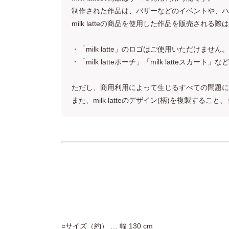
制作された作品は、バザーなどのイベントや、ハ
milk latteの商品を使用した作品を販売さ
・「milk latte」のロゴはご使用いただけません。
・「milk latteポーチ」「milk latte
ただし、商用利用によって生じるすべての問題に
また、milk latteのデザイン(柄)を複製
○サイズ（約） … 幅 130 cm