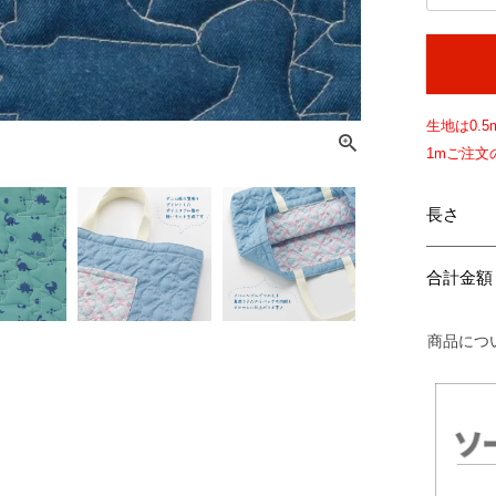
生地は
0.5
1mご注
長さ
合計金額
商品につ