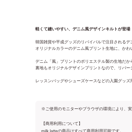
軽くて縫いやすい、デニム風デザインキルトが登場
韓国雑貨や平成グッズのリバイバルで注目されるデ
オリジナルカラーのデニム風プリント生地に、かわ
デニム「風」ブリントのポリエステル製の生地だか
裏地もオリジナルデザインプリントなので、リバー
レッスンバッグやシューズケースなどの入園グッズ
※ご使用のモニターやブラウザの環境により、実
【商用利用について】
milk latteの商品はすべて商用利用可能です。