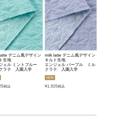
k latte デニム風デザイン
milk latte デニム風デザイン
ト生地
キルト生地
ジェル ミントブルー
エンジェル パープル ミル
クラテ 入園入学
クラテ 入園入学
NEW
25
¥
1,925
税込
税込