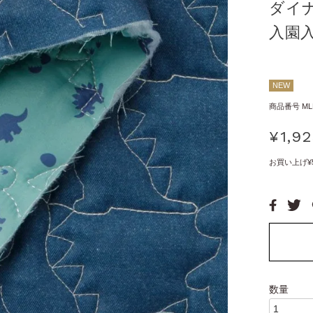
ダイ
入園
NEW
商品番号
ML
¥
1,9
お買い上げ¥