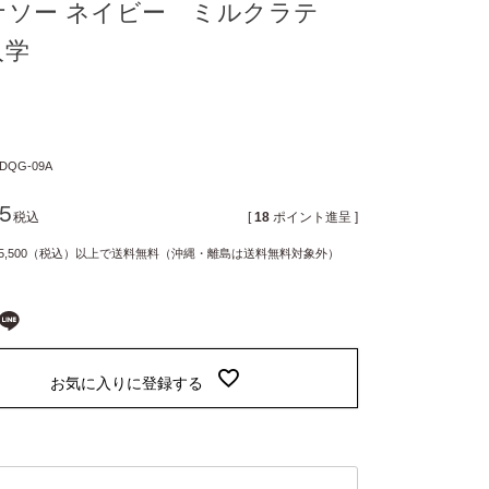
ナソー ネイビー ミルクラテ
入学
DQG-09A
25
税込
[
18
ポイント進呈 ]
5,500（税込）以上で送料無料（沖縄・離島は送料無料対象外）
お気に入りに登録する