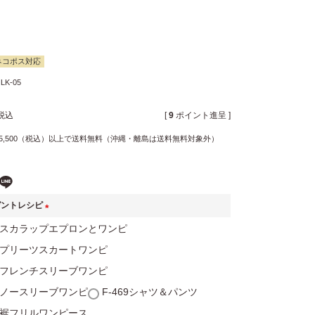
ネコポス対応
LK-05
税込
[
9
ポイント進呈 ]
5,500（税込）以上で送料無料（沖縄・離島は送料無料対象外）
ゼントレシピ
(
60スカラップエプロンとワンピ
必
61プリーツスカートワンピ
須
59フレンチスリーブワンピ
)
58ノースリーブワンピ
F-469シャツ＆パンツ
90裾フリルワンピース