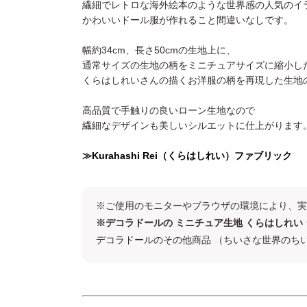
繊細でレトロな海外絵本のような世界感の人気のイ
かわいいドール服が作れること間違いなしです。
幅約34cm、長さ50cmの生地上に、
通常サイズの生地の柄をミニチュアサイズに縮小し
くらはしれいさんの描くお洋服の柄を再現した生地
高品質で手触りの良いローン生地なので
繊細なデザインも美しいシルエットに仕上がります
≫Kurahashi Rei（くらはしれい）ファブリック
※ご使用のモニターやブラウザの環境により、実
※デコラドールの ミニチュア生地 くらはしれ
デコラドールのその他商品 （ちいさな世界のち