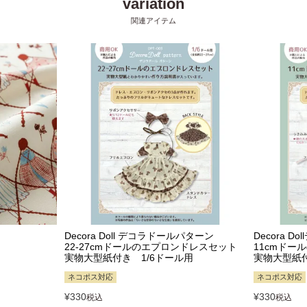
Decora Doll デコラドールパターン
Decora 
22-27cmドールのエプロンドレスセット
11cmドー
実物大型紙付き 1/6ドール用
実物大型紙付
ネコポス対応
ネコポス対応
¥
330
¥
330
税込
税込