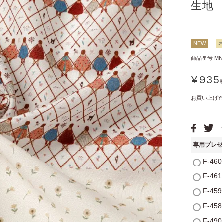
生地
NEW
商品番号
MN
¥
935
お買い上げ¥
専用プレ
F-4
F-4
F-4
F-4
F-4