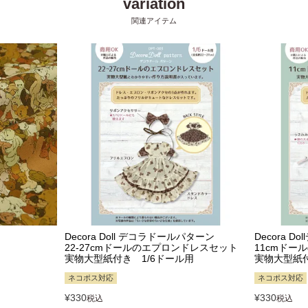
Decora Doll デコラドールパターン
Decora 
22-27cmドールのエプロンドレスセット
11cmドー
実物大型紙付き 1/6ドール用
実物大型紙付
ネコポス対応
ネコポス対応
¥
330
¥
330
税込
税込