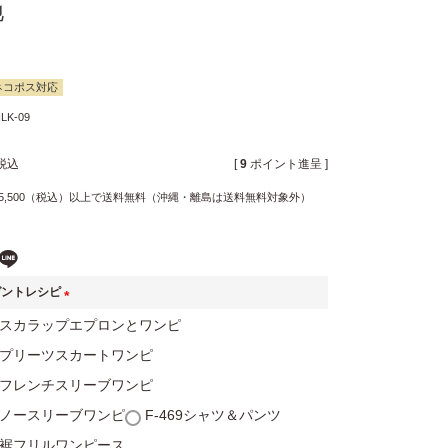
地
ネコポス対応
LK-09
税込
[
9
ポイント進呈 ]
5,500（税込）以上で送料無料（沖縄・離島は送料無料対象外）
ゼントレシピ
(
60スカラップエプロンとワンピ
必
61プリーツスカートワンピ
須
59フレンチスリーブワンピ
)
58ノースリーブワンピ
F-469シャツ＆パンツ
90裾フリルワンピース