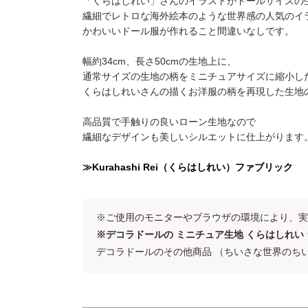
「くらはしれい」さんのイラストがドールサイズの
繊細でレトロな海外絵本のような世界感の人気のイ
かわいいドール服が作れること間違いなしです。
幅約34cm、長さ50cmの生地上に、
通常サイズの生地の柄をミニチュアサイズに縮小し
くらはしれいさんの描くお洋服の柄を再現した生地
高品質で手触りの良いローン生地なので
繊細なデザインも美しいシルエットに仕上がります
≫Kurahashi Rei（くらはしれい）ファブリック
※ご使用のモニターやブラウザの環境により、実
※デコラドールの ミニチュア生地 くらはしれ
デコラドールのその他商品 （ちいさな世界のち