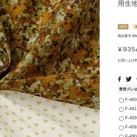
用生
NEW
商品番号
MN
¥
935
お買い上げ¥
専用プレ
F-4
F-4
F-4
F-4
F-4