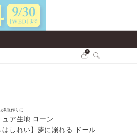
0
地
お洋服作りに
チュア生地 ローン
らはしれい】夢に溺れる ドール