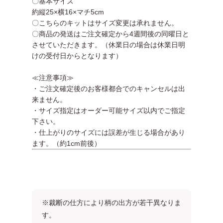
〇基本サイズ
約縦25×横16×マチ5cm
〇こちらのキットはサイズ変更は承れません。
〇商品の発送はご注文確定から4週間後の同曜日と
させていただきます。（休業日の場合は休業日明
けの受付日からとなります）
≪注意事項≫
・ご注文確定後のお客様都合でのキャンセルは出
来ません。
・サイズ指定はオーダー可能サイズ以内でご指定
下さい。
・仕上がりのサイズには誤差が生じる場合があり
ます。（約1cm前後）
※裁断の仕方により柄の出方が若干異なりま
す。