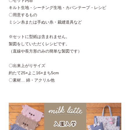
〇セット内容
キルト生地・シーチング生地・カバンテープ・レシピ
〇用意するもの
ミシン糸または手ぬい糸・裁縫道具など
※セットに型紙は含まれません。
製図をしていただくレシピです。
（直線や長方形のみの簡単な製図です）
〇出来上がりサイズ
約たて25×よこ16×まち5cm
〇素材… 綿・アクリル他